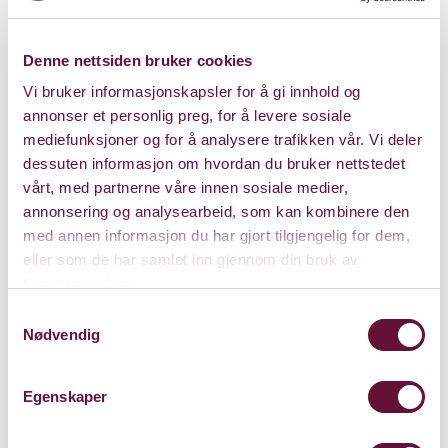
Denne nettsiden bruker cookies
Vi bruker informasjonskapsler for å gi innhold og
annonser et personlig preg, for å levere sosiale
mediefunksjoner og for å analysere trafikken vår. Vi deler
dessuten informasjon om hvordan du bruker nettstedet
vårt, med partnerne våre innen sosiale medier,
annonsering og analysearbeid, som kan kombinere den
med annen informasjon du har gjort tilgjengelig for dem,
eller som de har samlet inn gjennom din bruk av
tjenestene deres.
Kalkmølla Kulturstasjon
Samtykkevalg
Franzefossveien 18, 1336 Sandvika
Nødvendig
Kart
Egenskaper