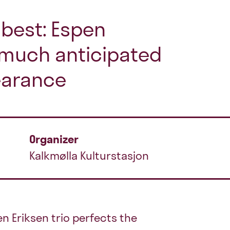
s best: Espen
h much anticipated
earance
Organizer
Kalkmølla Kulturstasjon
en Eriksen trio perfects the