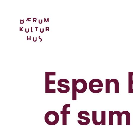
Espen E
of su