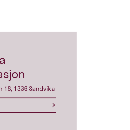
a
asjon
n 18, 1336 Sandvika