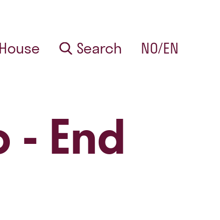
 House
Search
NO/EN
o - End