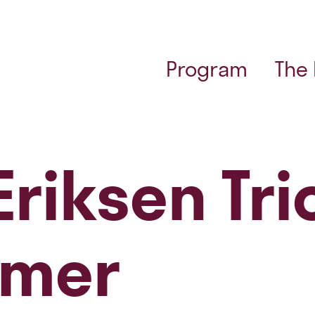
Program
The
riksen Tri
mmer