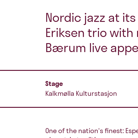
Nordic jazz at it
Eriksen trio wit
Bærum live app
Stage
Kalkmølla Kulturstasjon
One of the nation's finest: Esp