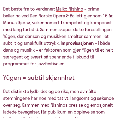
Det beste fra to verdener:
Maiko Nishino
– prima
ballerina ved Den Norske Opera & Ballett gjennom 16 år.
Marius Gjersø
, velrennomert trompetist og komponist
med lang fartstid. Sammen skaper de to forestillingen
Yûgen, der dansen og musikken smelter sammen i et
subtilt og smakfullt uttrykk.
Improvisasjonen
– i både
dans og musikk – er faktoren som gjør Yûgen til et helt
særegent og svært så spennende tilskudd til
programmet for jazzfestivalen.
Yûgen = subtil skjønnhet
Det distinkte lydbildet og de rike, men avmålte
stemningene har noe meditativt, langsomt og søkende
over seg. Sammen med Nishinos presise og emosjonelt
ladede bevegelser, får publikum en opplevelse som