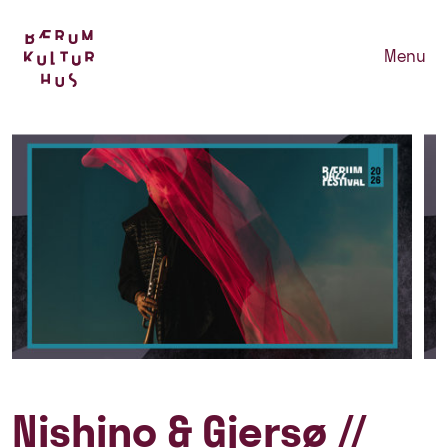
Menu
Nishino & Gjersø //