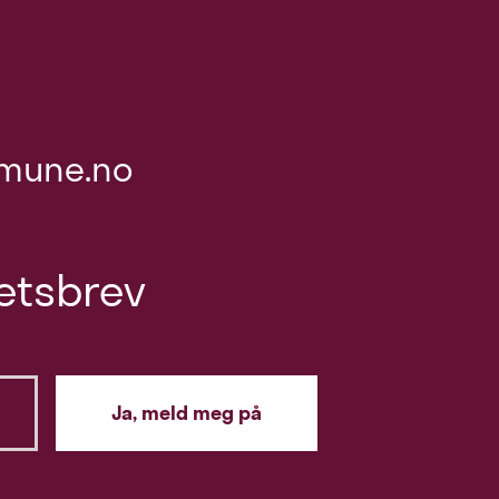
mune.no
etsbrev