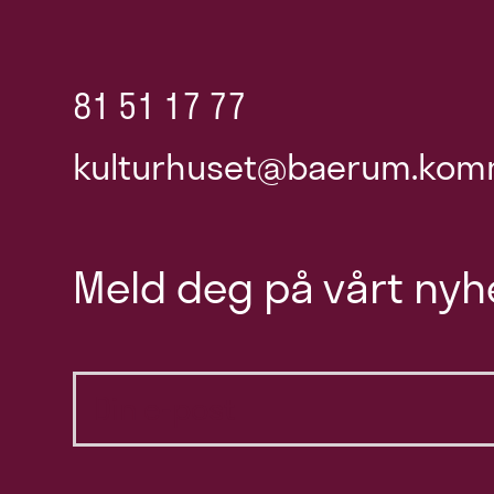
81 51 17 77
kulturhuset@baerum.kom
Meld deg på vårt nyh