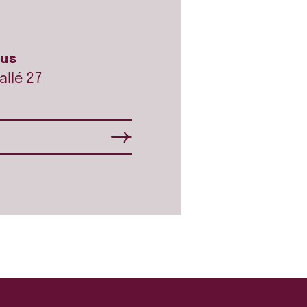
l
hus
allé 27