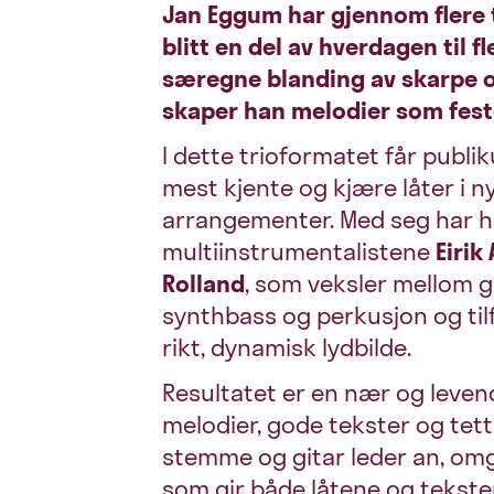
Jan Eggum har gjennom flere t
blitt en del av hverdagen til f
særegne blanding av skarpe o
skaper han melodier som feste
I dette trioformatet får publ
mest kjente og kjære låter i n
arrangementer. Med seg har ha
multiinstrumentalistene
Eiri
Rolland
, som veksler mellom gi
synthbass og perkusjon og ti
rikt, dynamisk lydbilde.
Resultatet er en nær og leven
melodier, gode tekster og tett
stemme og gitar leder an, omg
som gir både låtene og tekste