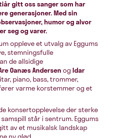
iår gitt oss sanger som har
lere generasjoner. Med sin
bservasjoner, humor og alvor
r seg og varer.
ikum oppleve et utvalg av Eggums
ye, stemningsfulle
n de allsidige
k Are Oanæs Andersen
og
Idar
tar, piano, bass, trommer,
lfører varme korstemmer og et
de konsertopplevelse der sterke
 samspill står i sentrum. Eggums
itt av et musikalsk landskap
ne ny glød.