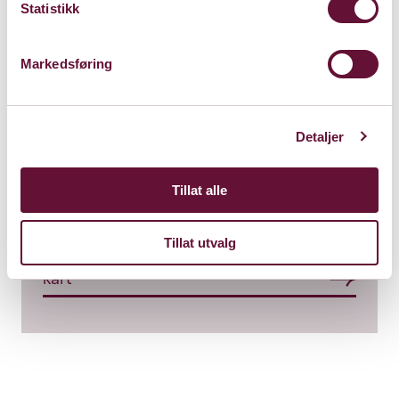
Statistikk
Markedsføring
Detaljer
Store Sal
Bærum Kulturhus
Tillat alle
Claude Monets allé 27
1338 Sandvika
Tillat utvalg
Kart