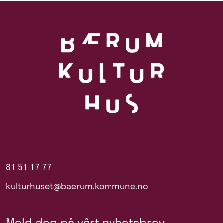
81 51 17 77
kulturhuset@baerum.kommune.no
Meld deg på vårt nyhetsbrev