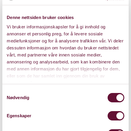
Varighet: 2 timer m/pause
Denne nettsiden bruker cookies
Vi bruker informasjonskapsler for å gi innhold og
annonser et personlig preg, for å levere sosiale
Søndag 18. oktober 2026
mediefunksjoner og for å analysere trafikken vår. Vi deler
Kl. 17:00
dessuten informasjon om hvordan du bruker nettstedet
vårt, med partnerne våre innen sosiale medier,
annonsering og analysearbeid, som kan kombinere den
med annen informasjon du har gjort tilgjengelig for dem,
eller som de har samlet inn gjennom din bruk av
tjenestene deres.
Samtykkevalg
Nødvendig
Egenskaper