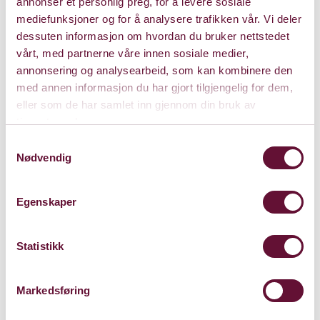
annonser et personlig preg, for å levere sosiale
Varighet: 1 time u/pause
mediefunksjoner og for å analysere trafikken vår. Vi deler
dessuten informasjon om hvordan du bruker nettstedet
vårt, med partnerne våre innen sosiale medier,
annonsering og analysearbeid, som kan kombinere den
Lørdag 12. september 2026
med annen informasjon du har gjort tilgjengelig for dem,
Kl. 15:00
eller som de har samlet inn gjennom din bruk av
tjenestene deres.
KJØP
Samtykkevalg
Nødvendig
Egenskaper
Statistikk
Markedsføring