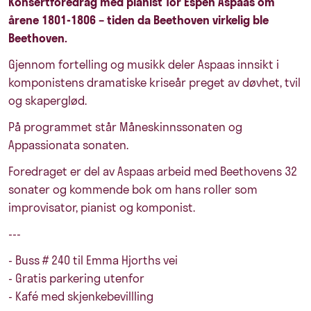
Konsertforedrag med pianist Tor Espen Aspaas om
årene 1801-1806 – tiden da Beethoven virkelig ble
Beethoven.
Gjennom fortelling og musikk deler Aspaas innsikt i
komponistens dramatiske kriseår preget av døvhet, tvil
og skaperglød.
På programmet står Måneskinnssonaten og
Appassionata sonaten.
Foredraget er del av Aspaas arbeid med Beethovens 32
sonater og kommende bok om hans roller som
improvisator, pianist og komponist.
---
- Buss # 240 til Emma Hjorths vei
- Gratis parkering utenfor
- Kafé med skjenkebevillling