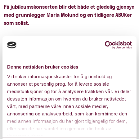
På jubileumskonserten blir det både et gledelig gjensyn
med grunnlegger Maria Molund og en tidligere ABUKer
som solist.
Pris: 0 - 239
Denne nettsiden bruker cookies
Vi bruker informasjonskapsler for å gi innhold og
annonser et personlig preg, for å levere sosiale
Varighet: 2 t, 15 min
mediefunksjoner og for å analysere trafikken vår. Vi deler
m/pause
dessuten informasjon om hvordan du bruker nettstedet
vårt, med partnerne våre innen sosiale medier,
annonsering og analysearbeid, som kan kombinere den
Søndag 8. november 2026
med annen informasjon du har gjort tilgjengelig for dem,
eller som de har samlet inn gjennom din bruk av
Kl. 18:00
tjenestene deres.