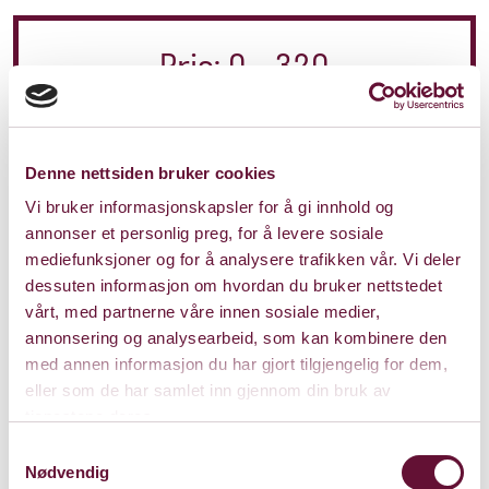
Pris: 0 - 320
Varighet: 1 t, 15 min
Denne nettsiden bruker cookies
u/pause
Vi bruker informasjonskapsler for å gi innhold og
annonser et personlig preg, for å levere sosiale
mediefunksjoner og for å analysere trafikken vår. Vi deler
Onsdag 21. oktober 2026
dessuten informasjon om hvordan du bruker nettstedet
vårt, med partnerne våre innen sosiale medier,
Kl. 19:00
annonsering og analysearbeid, som kan kombinere den
med annen informasjon du har gjort tilgjengelig for dem,
KJØP
eller som de har samlet inn gjennom din bruk av
tjenestene deres.
Samtykkevalg
Nødvendig