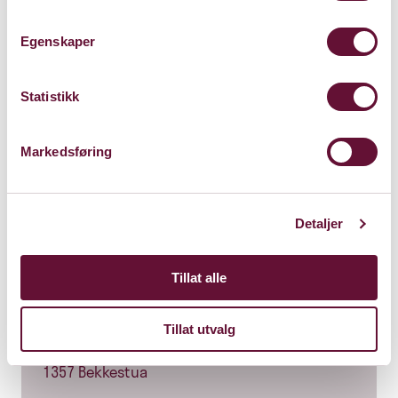
Egenskaper
Statistikk
Markedsføring
Detaljer
Tillat alle
Presterud gård
Tillat utvalg
Gamle Ringeriksvei 49
1357 Bekkestua