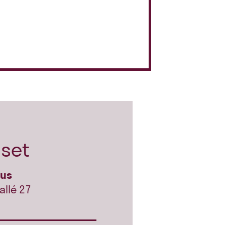
set
hus
allé 27