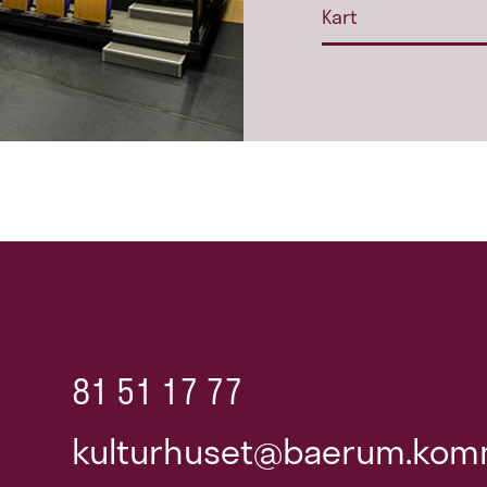
Kart
81 51 17 77
kulturhuset@baerum.kom