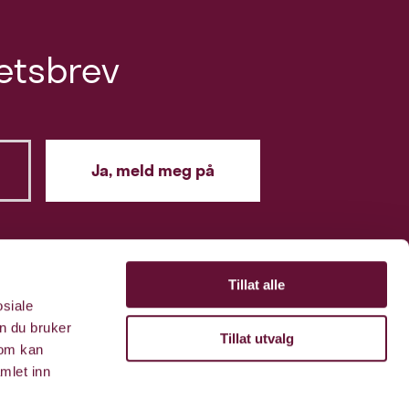
etsbrev
Tillat alle
osiale
n du bruker
Tillat utvalg
som kan
mlet inn