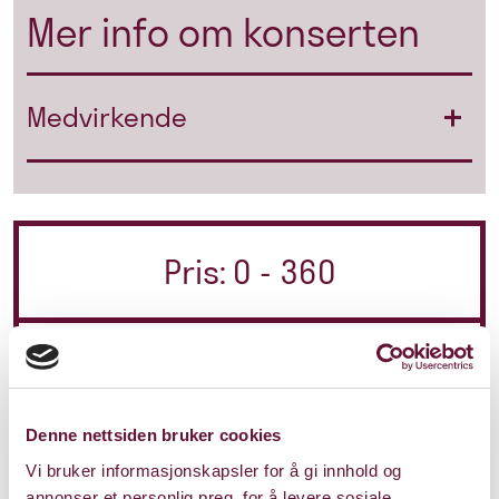
Mer info om konserten
Medvirkende
Pris: 0 - 360
Varighet: 1 t, 15 min.
u/pause
Denne nettsiden bruker cookies
Vi bruker informasjonskapsler for å gi innhold og
Torsdag 29. januar 2026
annonser et personlig preg, for å levere sosiale