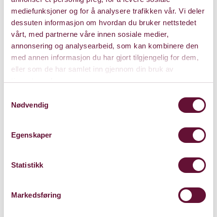
mediefunksjoner og for å analysere trafikken vår. Vi deler
Kl. 19:00
Forestillingen er spilt
dessuten informasjon om hvordan du bruker nettstedet
vårt, med partnerne våre innen sosiale medier,
annonsering og analysearbeid, som kan kombinere den
med annen informasjon du har gjort tilgjengelig for dem,
eller som de har samlet inn gjennom din bruk av
tjenestene deres.
Samtykkevalg
Nødvendig
Egenskaper
Statistikk
Markedsføring