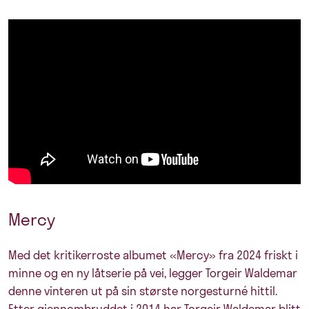
Mercy
Med det kritikerroste albumet «Mercy» fra 2024 friskt i
minne og en ny låtserie på vei, legger Torgeir Waldemar
denne vinteren ut på sin største norgesturné hittil.
Etter gjennombruddet i 2014 har Torgeir Waldemar blitt