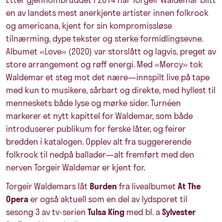
en av landets mest anerkjente artister innen folkrock
og americana, kjent for sin kompromissløse
tilnærming, dype tekster og sterke formidlingsevne.
Albumet «Love» (2020) var storslått og lagvis, preget av
store arrangement og røff energi. Med «Mercy» tok
Waldemar et steg mot det nære—innspilt live på tape
med kun to musikere, sårbart og direkte, med hyllest til
menneskets både lyse og mørke sider. Turnéen
markerer et nytt kapittel for Waldemar, som både
introduserer publikum for ferske låter, og feirer
bredden i katalogen. Opplev alt fra suggererende
folkrock til nedpå ballader—alt fremført med den
nerven Torgeir Waldemar er kjent for.
Torgeir Waldemars låt
Burden
fra livealbumet
At The
Opera
er også aktuell som en del av lydsporet til
sesong 3 av tv-serien
Tulsa King
med bl. a
Sylvester