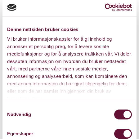
Denne nettsiden bruker cookies
Pris: 0 - 304
Vi bruker informasjonskapsler for å gi innhold og
annonser et personlig preg, for å levere sosiale
mediefunksjoner og for å analysere trafikken vår. Vi deler
Varighet: 1 time
dessuten informasjon om hvordan du bruker nettstedet
vårt, med partnerne våre innen sosiale medier,
annonsering og analysearbeid, som kan kombinere den
med annen informasjon du har gjort tilgjengelig for dem,
Onsdag 24. juni 2026
eller som de har samlet inn gjennom din bruk av
Kl. 18:00
Forestillingen er spilt
tjenestene deres.
Samtykkevalg
Nødvendig
Egenskaper