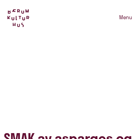
Menu
SMAK av asparges og