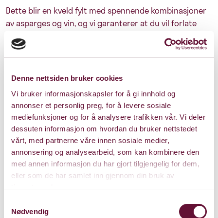
Dette blir en kveld fylt med spennende kombinasjoner
av asparges og vin, og vi garanterer at du vil forlate
bordet både mett og begeistret.
Husk, plasser er begrenset til kun 40, så vær tidlig ute
for å sikre deg en plass til denne smakfulle opplevelsen!
Denne nettsiden bruker cookies
Vi bruker informasjonskapsler for å gi innhold og
annonser et personlig preg, for å levere sosiale
mediefunksjoner og for å analysere trafikken vår. Vi deler
Pris: 0 - 960
dessuten informasjon om hvordan du bruker nettstedet
vårt, med partnerne våre innen sosiale medier,
annonsering og analysearbeid, som kan kombinere den
med annen informasjon du har gjort tilgjengelig for dem,
Varighet: 2 t u/pause
eller som de har samlet inn gjennom din bruk av
tjenestene deres.
Samtykkevalg
Torsdag 15. mai 2025
Nødvendig