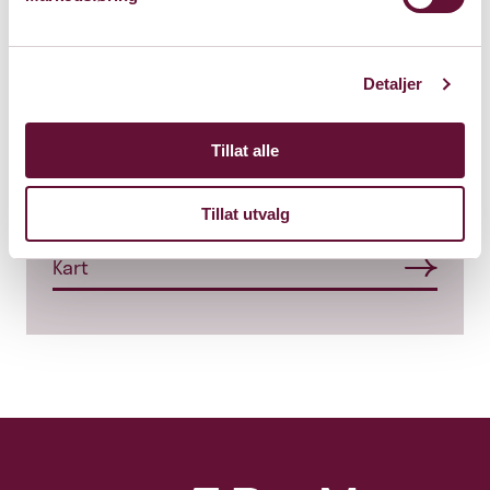
Detaljer
Store Sal
Tillat alle
Bærum Kulturhus
Claude Monets allé 27
1338 Sandvika
Tillat utvalg
Kart