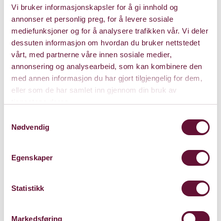
Vi bruker informasjonskapsler for å gi innhold og
annonser et personlig preg, for å levere sosiale
Søndag 12. januar 2025
mediefunksjoner og for å analysere trafikken vår. Vi deler
Kl. 18:00
dessuten informasjon om hvordan du bruker nettstedet
Forestillingen er spilt
vårt, med partnerne våre innen sosiale medier,
annonsering og analysearbeid, som kan kombinere den
med annen informasjon du har gjort tilgjengelig for dem,
eller som de har samlet inn gjennom din bruk av
tjenestene deres.
Samtykkevalg
Nødvendig
Egenskaper
Statistikk
Markedsføring