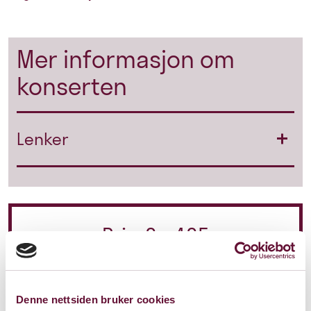
Mer informasjon om
konserten
Lenker
Pris: 0 - 405
Varighet: 2 timer m/pause
Denne nettsiden bruker cookies