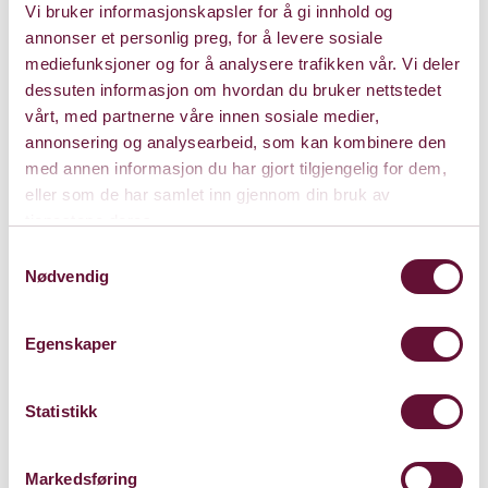
Vi bruker informasjonskapsler for å gi innhold og
annonser et personlig preg, for å levere sosiale
mediefunksjoner og for å analysere trafikken vår. Vi deler
Mer informasjon om
dessuten informasjon om hvordan du bruker nettstedet
forestillingen
vårt, med partnerne våre innen sosiale medier,
annonsering og analysearbeid, som kan kombinere den
med annen informasjon du har gjort tilgjengelig for dem,
eller som de har samlet inn gjennom din bruk av
Medvirkende
tjenestene deres.
Samtykkevalg
Nødvendig
Egenskaper
Pris: 0 - 250
Statistikk
Varighet: 1 time u/pause
Markedsføring