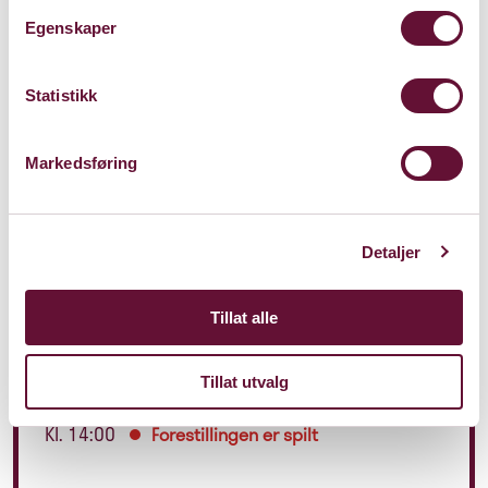
Egenskaper
Produksjon
Statistikk
Markedsføring
Pris: 0 - 185
Detaljer
Varighet: 45 min
Tillat alle
Tillat utvalg
Lørdag 1. mars 2025
Kl. 14:00
Forestillingen er spilt