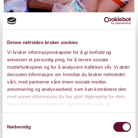
Denne nettsiden bruker cookies
Vi bruker informasjonskapsler for å gi innhold og
annonser et personlig preg, for å levere sosiale
mediefunksjoner og for å analysere trafikken vår. Vi deler
dessuten informasjon om hvordan du bruker nettstedet
vårt, med partnerne våre innen sosiale medier,
annonsering og analysearbeid, som kan kombinere den
Mer info om
med annen informasjon du har gjort tilgjengelig for dem,
eller som de har samlet inn gjennom din bruk av
forestillingen
tjenestene deres.
Samtykkevalg
Nødvendig
Medvirkende