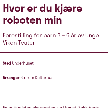
Hvor er du kjære
roboten min
Forestilling for barn 3 – 6 år av Unge
Viken Teater
Sted
Underhuset
Arrangør
Bærum Kulturhus
En gutt mister lekeroboten sin i havet. Søkk borte