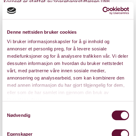
Korpset er støttet av Sparebankstiftelsen DNB.
Denne nettsiden bruker cookies
Pris: 0 - 250
Vi bruker informasjonskapsler for å gi innhold og
annonser et personlig preg, for å levere sosiale
mediefunksjoner og for å analysere trafikken vår. Vi deler
Varighet: 1 t, 30 min
dessuten informasjon om hvordan du bruker nettstedet
vårt, med partnerne våre innen sosiale medier,
m/pause
annonsering og analysearbeid, som kan kombinere den
med annen informasjon du har gjort tilgjengelig for dem,
eller som de har samlet inn gjennom din bruk av
Torsdag 10. april 2025
tjenestene deres.
Kl. 18:00
Forestillingen er spilt
Samtykkevalg
Nødvendig
Egenskaper