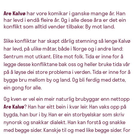
Are Kalvø
har vore komikar i ganske mange år. Han
har levd i endå fleire år. Og i alle dese åra er det ein
konflikt som alltid vender tilbake: By mot land.
Slike konfliktar har skapt dårlig stemning så lenge Kalvø
har levd, på ulike måtar, både i Norge og i andre land:
Sentrum mot utkant. Elite mot folk. Tida er inne for å
legge desse konfliktane bak oss og heller bruke tida vår
på å løyse dei store problema i verden. Tida er inne for å
bygge bru mellom by og land. Og bli ferdig med dette,
ein gong for alle.
Og kven er vel ein meir naturlig brubyggar enn nettopp
Are Kalvø
? Han har eitt bein i kvar leir. Han vaks opp på
bygda, han bur i by. Han er ein storbyelskar som skriv
nynorsk og snakkar dialekt. Han kan forstå og snakke
med begge sider. Kanskje til og med like begge sider. For