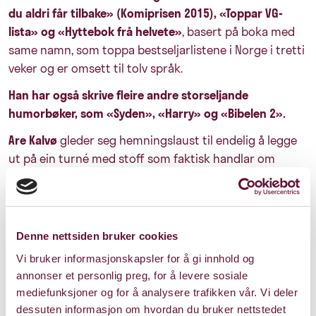
du aldri får tilbake» (Komiprisen 2015), «Toppar VG-
lista» og «Hyttebok frå helvete»
, basert på boka med
same namn, som toppa bestseljarlistene i Norge i tretti
veker og er omsett til tolv språk.
Han har også skrive fleire andre storseljande
humorbøker, som «Syden», «Harry» og «Bibelen 2».
Are Kalvø
gleder seg hemningslaust til endelig å legge
ut på ein turné med stoff som faktisk handlar om
absolutt alle plassane han er innom på turneen.
Mer informasjon
Denne nettsiden bruker cookies
Vi bruker informasjonskapsler for å gi innhold og
annonser et personlig preg, for å levere sosiale
mediefunksjoner og for å analysere trafikken vår. Vi deler
Lenker
dessuten informasjon om hvordan du bruker nettstedet