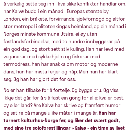
å verkelig sette seg inn i kva slike konfliktar handlar om,
har Kalvø budd i ein månad i Europas største by
London, ein bråkete, forvirrande, sjølvfornøgd og altfor
stor metropol i elitetenkingas heimland, og ein månad i
Norges minste kommune Utsira, ei øy utan
fastlandsforbindelse, med to hundre innbyggarar på
ein god dag, og stort sett stiv kuling. Han har levd med
veganarar med sykkelhjelm og fiskarar med
termodress, han har snakka om motor og moderne
dans, han har mista ferjer og håp. Men han har klart
seg. Og han har gjort det for oss.
No er han tilbake for å fortelje. Og bygge bru. Og viss
ikkje det går, for å slå fast ein gong for alle: Kva er best,
by eller land? Are Kalvø har skrive og framført humor
og satire på mange ulike måtar i mange år.
Han har
turnert kulturhus-Norge før, og liker det svært godt,
med sine
tre soloforestillingar «Kalvø - ein time av livet