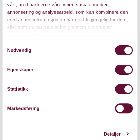
vårt, med partnerne våre innen sosiale medier,
annonsering og analysearbeid, som kan kombinere den
med annen informasjon du har gjort tilgjengelig for dem,
eller som de har samlet inn gjennom din bruk av
Pris: 0 - 485
tjenestene deres.
Samtykkevalg
Nødvendig
Varighet: 1 t, 15 min
u/pause
Egenskaper
Statistikk
Lørdag 22. mars 2025
Kl. 19:00
Forestillingen er spilt
Markedsføring
Detaljer