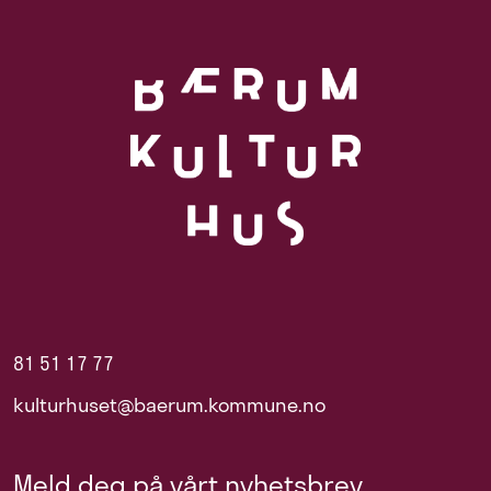
81 51 17 77
kulturhuset@baerum.kommune.no
Meld deg på vårt nyhetsbrev