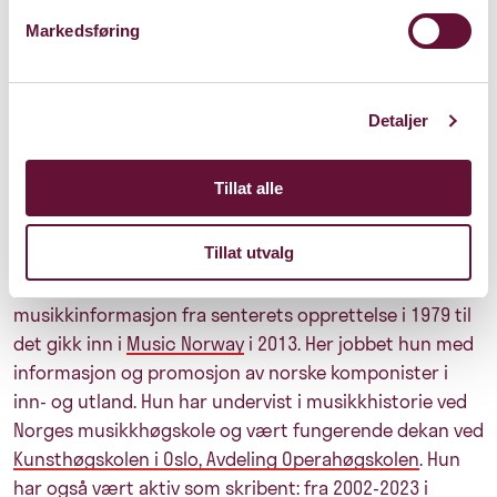
Markedsføring
Foto: Nina Hurum
Detaljer
Det blir konsertintroduksjon på Foajéscenen kl. 18:00
Tillat alle
ved Hilde Holbæk-Hanssen.
Tillat utvalg
Hilde Holbæk-Hanssen
er utdannet musikkviter fra
Norges musikkhøgskole
. Hun arbeidet i MIC Norsk
musikkinformasjon fra senterets opprettelse i 1979 til
det gikk inn i
Music Norway
i 2013. Her jobbet hun med
informasjon og promosjon av norske komponister i
inn- og utland. Hun har undervist i musikkhistorie ved
Norges musikkhøgskole og vært fungerende dekan ved
Kunsthøgskolen i Oslo, Avdeling Operahøgskolen
. Hun
har også vært aktiv som skribent: fra 2002-2023 i