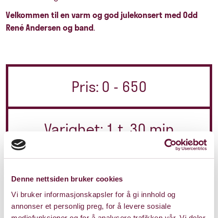
Velkommen til en varm og god julekonsert med Odd
René Andersen og band
.
Pris: 0 - 650
Varighet: 1 t, 30 min
m/pause
Denne nettsiden bruker cookies
Torsdag 11. desember 2025
Vi bruker informasjonskapsler for å gi innhold og
Kl. 19:00
Forestillingen er spilt
annonser et personlig preg, for å levere sosiale
mediefunksjoner og for å analysere trafikken vår. Vi deler