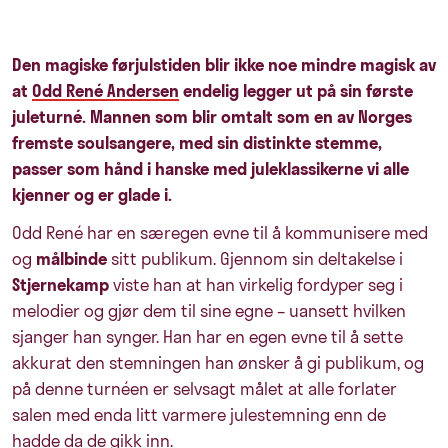
Den magiske førjulstiden blir ikke noe mindre magisk av
at
Odd René Andersen
endelig legger ut på sin første
juleturné. Mannen som blir omtalt som en av Norges
fremste soulsangere, med sin distinkte stemme,
passer som hånd i hanske med juleklassikerne vi alle
kjenner og er glade i.
Odd René har en særegen evne til å kommunisere med
og
målbinde
sitt publikum. Gjennom sin deltakelse i
Stjernekamp
viste han at han virkelig fordyper seg i
melodier og gjør dem til sine egne – uansett hvilken
sjanger han synger. Han har en egen evne til å sette
akkurat den stemningen han ønsker å gi publikum, og
på denne turnéen er selvsagt målet at alle forlater
salen med enda litt varmere julestemning enn de
hadde da de gikk inn.