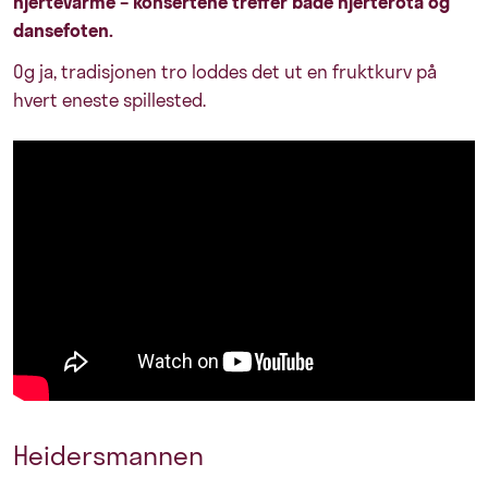
hjertevarme – konsertene treffer både hjerterota og
dansefoten.
Og ja, tradisjonen tro loddes det ut en fruktkurv på
hvert eneste spillested.
Heidersmannen