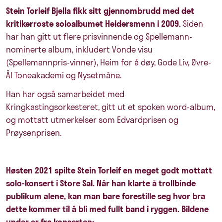
Stein Torleif Bjella fikk sitt gjennombrudd med det
kritikerroste soloalbumet Heidersmenn i 2009.
Siden
har han gitt ut flere prisvinnende og Spellemann-
nominerte album, inkludert Vonde visu
(Spellemannpris-vinner), Heim for å døy, Gode Liv, Øvre-
Ål Toneakademi og Nysetmåne.
Han har også samarbeidet med
Kringkastingsorkesteret, gitt ut et spoken word-album,
og mottatt utmerkelser som Edvardprisen og
Prøysenprisen.
Høsten 2021 spilte Stein Torleif en meget godt mottatt
solo-konsert i Store Sal. Når han klarte å trollbinde
publikum alene, kan man bare forestille seg hvor bra
dette kommer til å bli med fullt band i ryggen. Bildene
under er fra konserten: