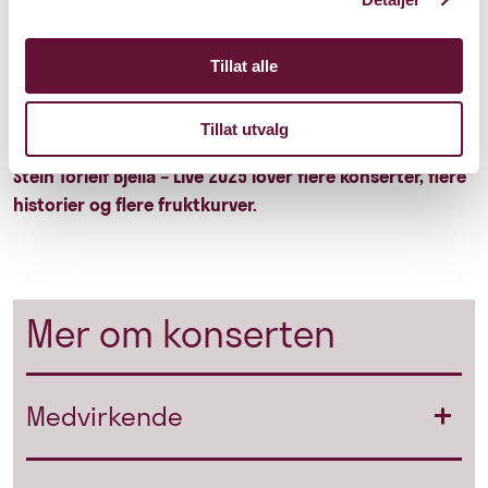
Bjellas musikk har også inspirert teateroppsetninger,
som Kan nokon gripe inn og Heil ved, sistnevnte
Tillat alle
fremdeles på repertoaret ved Det Norske Teatret.
Tillat utvalg
---
Stein Torleif Bjella – Live 2025 lover flere konserter, flere
historier og flere fruktkurver.
Mer om konserten
Medvirkende