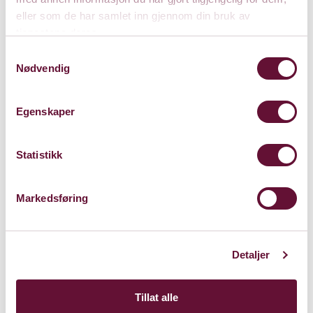
eller som de har samlet inn gjennom din bruk av
tjenestene deres.
Samtykkevalg
Nødvendig
Egenskaper
Statistikk
Foajéscenen
Bærum Kulturhus
Markedsføring
Claude Monets allé 27
1338 Sandvika
Detaljer
Kart
Tillat alle