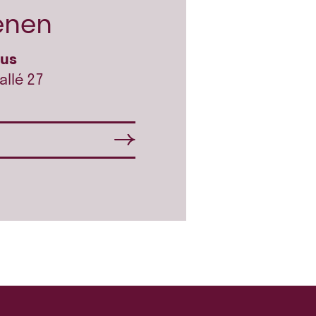
enen
hus
allé 27