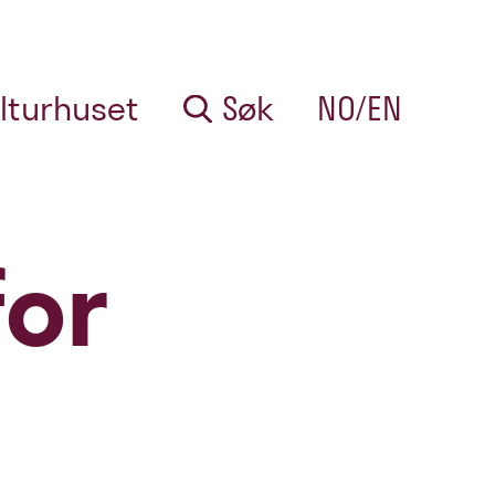
lturhuset
Søk
NO/EN
for