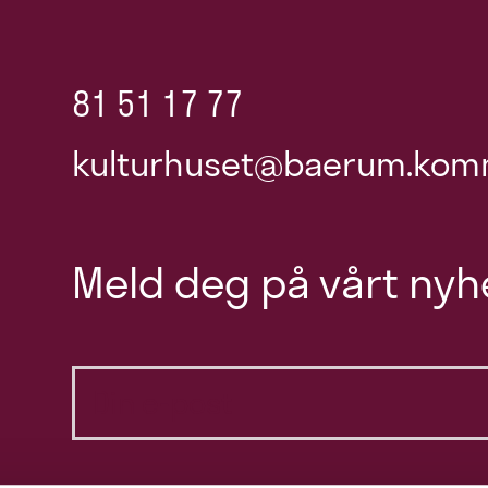
81 51 17 77
kulturhuset@baerum.kom
Meld deg på vårt nyh