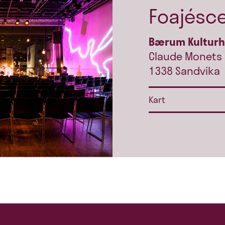
Foajésc
Bærum Kultur
Claude Monets 
1338 Sandvika
Kart