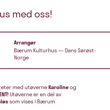
kus med oss!
Arrangør
Bærum Kulturhus — Dans Sørøst-
Norge
iteter med utøverne
Karoline
og
ENT!
Utøverne er en del av
aløs
som vises i Bærum