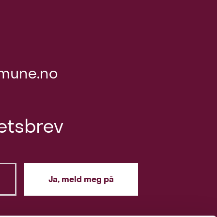
mune.no
etsbrev