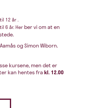
il 12 år .
ber vi om at en
il 6 år. Her
lstede.
 Aamås og Simon Wiborn.
isse kursene, men det er
tter kan hentes fra
kl. 12.00