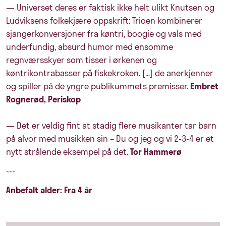
— Universet deres er faktisk ikke helt ulikt Knutsen og
Ludviksens folkekjære oppskrift: Trioen kombinerer
sjangerkonversjoner fra køntri, boogie og vals med
underfundig, absurd humor med ensomme
regnværsskyer som tisser i ørkenen og
køntrikontrabasser på fiskekroken. […] de anerkjenner
og spiller på de yngre publikummets premisser.
Embret
Rognerød, Periskop
— Det er veldig fint at stadig flere musikanter tar barn
på alvor med musikken sin – Du og jeg og vi 2-3-4 er et
nytt strålende eksempel på det.
Tor Hammerø
---
Anbefalt alder: Fra 4 år