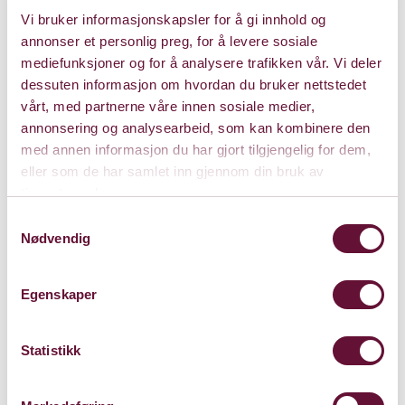
Vi bruker informasjonskapsler for å gi innhold og
annonser et personlig preg, for å levere sosiale
mediefunksjoner og for å analysere trafikken vår. Vi deler
dessuten informasjon om hvordan du bruker nettstedet
vårt, med partnerne våre innen sosiale medier,
annonsering og analysearbeid, som kan kombinere den
med annen informasjon du har gjort tilgjengelig for dem,
eller som de har samlet inn gjennom din bruk av
tjenestene deres.
Samtykkevalg
Nødvendig
Egenskaper
Statistikk
Plukk og miks Bærum
Jazzfestival