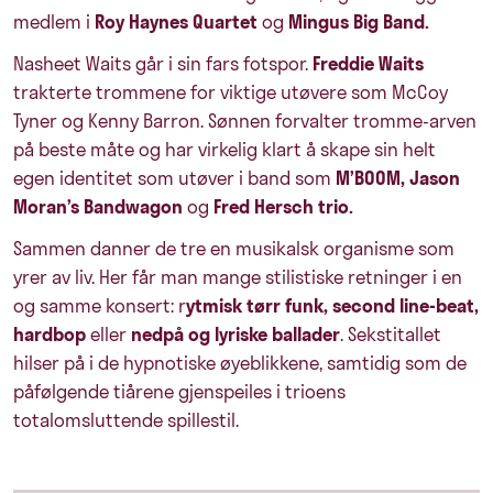
medlem i
Roy Haynes Quartet
og
Mingus Big Band.
Nasheet Waits går i sin fars fotspor.
Freddie Waits
trakterte trommene for viktige utøvere som McCoy
Tyner og Kenny Barron. Sønnen forvalter tromme-arven
på beste måte og har virkelig klart å skape sin helt
egen identitet som utøver i band som
M’BOOM, Jason
Moran’s Bandwagon
og
Fred Hersch trio.
Sammen danner de tre en musikalsk organisme som
yrer av liv. Her får man mange stilistiske retninger i en
og samme konsert: r
ytmisk tørr funk, second line-beat,
hardbop
eller
nedpå og lyriske ballader
. Sekstitallet
hilser på i de hypnotiske øyeblikkene, samtidig som de
påfølgende tiårene gjenspeiles i trioens
totalomsluttende spillestil.