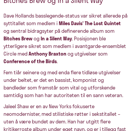
Bitches Brew og In a Silent Way
Dave Hollands basslegende-status var sikret allerede på
syttitallet som medlem i
Miles Davis’ The Lost Quintet
og sentral bidragsyter på definerende album som
Bitches Brew
og
In a Silent Way
. Posisjonen ble
ytterligere sikret som medlem i avantgarde-ensemblet
Circle med
Anthony Braxton
og utgivelser som
Conference of the Birds
.
Fem tiår seinere og med enda flere tidløse utgivelser
under beltet, er det en bassist, komponist og
bandleder som framstår som vital og utforskende
samtidig som han har autoriteten til en sann veteran.
Jaleel Shaw er en av New Yorks fokuserte
neomodernister, med stilistiske røtter i sekstitallet –
uten å være bundet av dem. Han har utgitt flere
kritikerroste album under eget navn, og er i tillegg fast