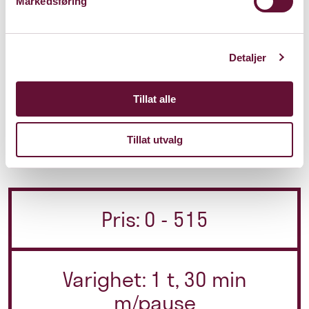
Markedsføring
Velg minimum tre ulike konserter, og få 30%
rabatt på alle billettene
.
Detaljer
Velkommen til jazzfest!
Tillat alle
Kjøp plukk og miks jazzfestival HER
Tillat utvalg
Pris: 0 - 515
Varighet: 1 t, 30 min
m/pause