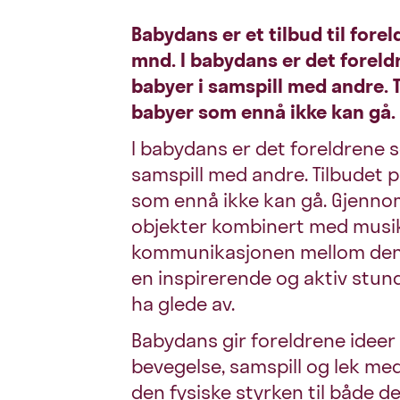
Babydans er et tilbud til for
mnd. I babydans er det forel
babyer i samspill med andre. T
babyer som ennå ikke kan gå.
I babydans er det foreldrene 
samspill med andre. Tilbudet 
som ennå ikke kan gå. Gjennom 
objekter kombinert med musik
kommunikasjonen mellom den vo
en inspirerende og aktiv stun
ha glede av.
Babydans gir foreldrene ideer
bevegelse, samspill og lek med
den fysiske styrken til både d