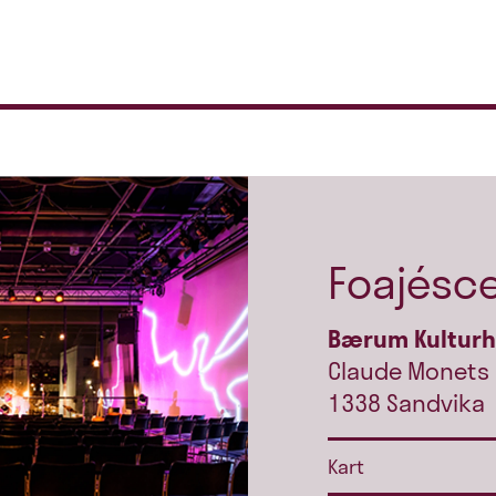
Foajésc
Bærum Kultur
Claude Monets 
1338 Sandvika
Kart