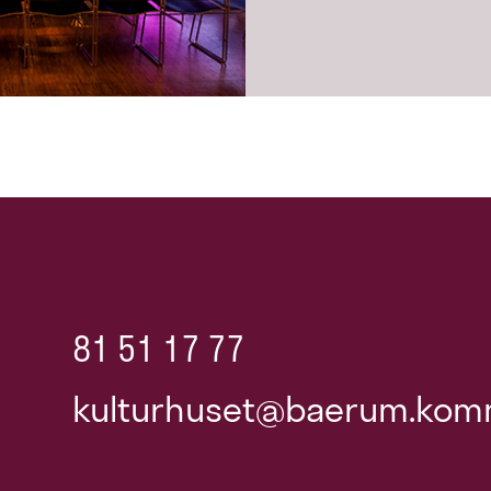
81 51 17 77
kulturhuset@baerum.kom