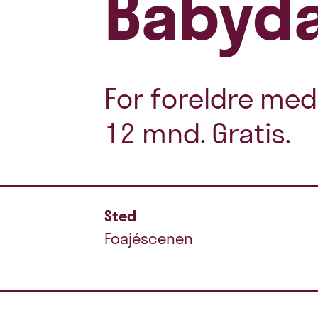
Babyd
For foreldre med
12 mnd. Gratis.
Sted
Foajéscenen