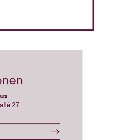
enen
hus
allé 27