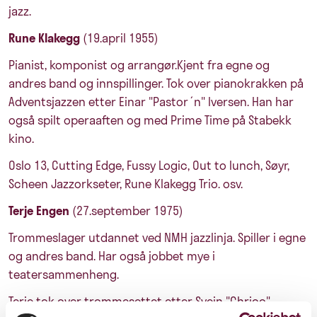
jazz.
Rune Klakegg
(19.april 1955)
Pianist, komponist og arrangør.Kjent fra egne og
andres band og innspillinger. Tok over pianokrakken på
Adventsjazzen etter Einar "Pastor´n" Iversen. Han har
også spilt operaaften og med Prime Time på Stabekk
kino.
Oslo 13, Cutting Edge, Fussy Logic, Out to lunch, Søyr,
Scheen Jazzorkseter, Rune Klakegg Trio. osv.
Terje Engen
(27.september 1975)
Trommeslager utdannet ved NMH jazzlinja. Spiller i egne
og andres band. Har også jobbet mye i
teatersammenheng.
Terje tok over trommesettet etter Svein "Chrico"