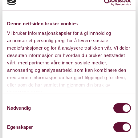
Christiansen. S-E-A, T8, Norsk Kureveunion, Marion Ravn,
Valkyrien Allstars, Øivind Blunck, Bjørn Eidsvåg osv.
Eckhard Baur
(født 1965 i Tyskland)
Denne nettsiden bruker cookies
er en tysk jazztrompetist, komponist og orkesterleder
Vi bruker informasjonskapsler for å gi innhold og
bosatt i Norge siden 199. Han har sin utdannelse i
annonser et personlig preg, for å levere sosiale
mediefunksjoner og for å analysere trafikken vår. Vi deler
jazzmusikk fra musikkakademiet i Köln og
dessuten informasjon om hvordan du bruker nettstedet
musikkonservatoriet i Mainz. Etter endt utdannelse var
vårt, med partnerne våre innen sosiale medier,
han med i en rekke band i Tyskland og Sveits, og delte i
annonsering og analysearbeid, som kan kombinere den
1989 utmerkelsen «beste unge jazzgruppe i Baden-
med annen informasjon du har gjort tilgjengelig for dem,
Württemberg» med kvintetten «Cornichon». Han var
eller som de har samlet inn gjennom din bruk av
kapellmester for
TV 2s
serie
Skal vi danse
i perioden
tjenestene deres.
2006 – 2009. Baur er ansatt som amanuensis ved
Samtykkevalg
Universitetet i Oslo, Institutt for musikkvitenskap, i
Nødvendig
tillegg til å jobbe som frilansmusiker, orkesterleder,
komponist og arrangør.
Egenskaper