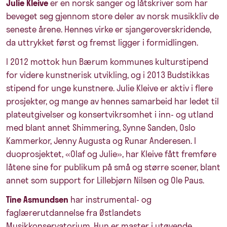
Julie Kleive
er en norsk sanger og låtskriver som har
beveget seg gjennom store deler av norsk musikkliv de
seneste årene. Hennes virke er sjangeroverskridende,
da uttrykket først og fremst ligger i formidlingen.
I 2012 mottok hun Bærum kommunes kulturstipend
for videre kunstnerisk utvikling, og i 2013 Budstikkas
stipend for unge kunstnere. Julie Kleive er aktiv i flere
prosjekter, og mange av hennes samarbeid har ledet til
plateutgivelser og konsertvikrsomhet i inn- og utland
med blant annet Shimmering, Synne Sanden, Oslo
Kammerkor, Jenny Augusta og Runar Anderesen. I
duoprosjektet, «Olaf og Julie», har Kleive fått fremføre
låtene sine for publikum på små og større scener, blant
annet som support for Lillebjørn Nilsen og Ole Paus.
Tine Asmundsen
har instrumental- og
faglærerutdannelse fra Østlandets
Musikkonservatorium. Hun er master i utøvende