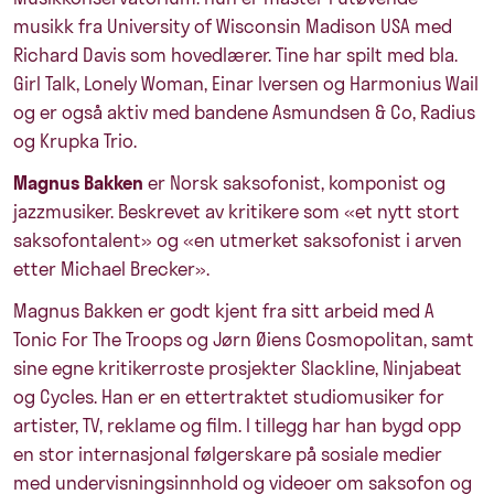
musikk fra University of Wisconsin Madison USA med
Richard Davis som hovedlærer. Tine har spilt med bla.
Girl Talk, Lonely Woman, Einar Iversen og Harmonius Wail
og er også aktiv med bandene Asmundsen & Co, Radius
og Krupka Trio.
Magnus Bakken
er Norsk saksofonist, komponist og
jazzmusiker. Beskrevet av kritikere som «et nytt stort
saksofontalent» og «en utmerket saksofonist i arven
etter Michael Brecker».
Magnus Bakken er godt kjent fra sitt arbeid med A
Tonic For The Troops og Jørn Øiens Cosmopolitan, samt
sine egne kritikerroste prosjekter Slackline, Ninjabeat
og Cycles. Han er en ettertraktet studiomusiker for
artister, TV, reklame og film. I tillegg har han bygd opp
en stor internasjonal følgerskare på sosiale medier
med undervisningsinnhold og videoer om saksofon og