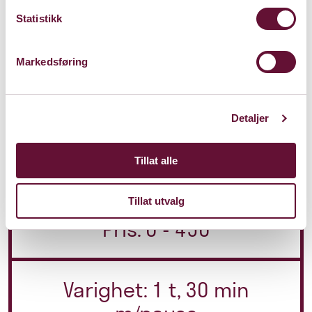
Velkommen til konsert!
Statistikk
Markedsføring
Mer info om konserten
Detaljer
Medvirkende
Tillat alle
Tillat utvalg
Pris: 0 - 450
Varighet: 1 t, 30 min