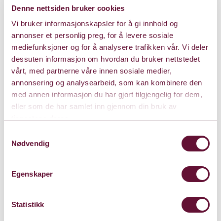
Denne nettsiden bruker cookies
Vi bruker informasjonskapsler for å gi innhold og
annonser et personlig preg, for å levere sosiale
mediefunksjoner og for å analysere trafikken vår. Vi deler
Gratis
dessuten informasjon om hvordan du bruker nettstedet
vårt, med partnerne våre innen sosiale medier,
annonsering og analysearbeid, som kan kombinere den
med annen informasjon du har gjort tilgjengelig for dem,
Varighet: Kl. 13, 14.30 og 16
eller som de har samlet inn gjennom din bruk av
tjenestene deres.
Samtykkevalg
Søndag 5. mai 2024
Nødvendig
Kl. 13:00
Forestillingen er spilt
Egenskaper
Statistikk