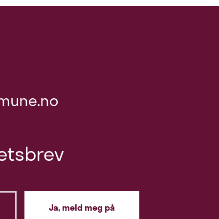
mune.no
etsbrev