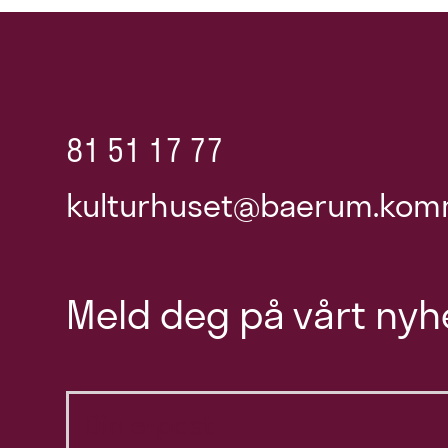
81 51 17 77
kulturhuset@baerum.kom
Meld deg på vårt nyh