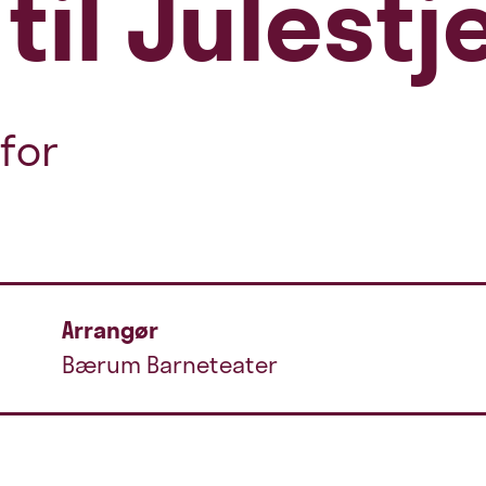
til Julest
for
Arrangør
Bærum Barneteater