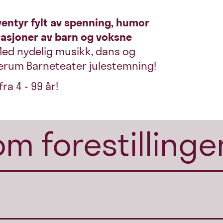
eventyr fylt av spenning, humor
asjoner av barn og voksne
ed nydelig musikk, dans og
ærum Barneteater julestemning!
ra 4 - 99 år!
om forestillinge