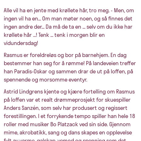
Alle vil ha en jente med krøllete hår, tro meg. - Men, om
ingen vil ha en... Om man møter noen, og så finnes det
ingen andre der... Da må de ta en ... selv om du ikke har
krøllete hår ...! Tenk ... tenk i morgen blir en
vidundersdag!
Rasmus er foreldreløs og bor på barnehjem. En dag
bestemmer han seg for å rømme! På landeveien treffer
han Paradis-Oskar og sammen drar de ut på loffen, på
spennende og morsomme eventyr.
Astrid Lindgrens kjente og kjære fortelling om Rasmus
på loffen var et realt drømmeprosjekt for skuespiller
Anders Sanzén, som selv har produsert og regissert
forestillingen. I et forrykende tempo spiller han hele 18
roller med musiker Bo Platzack ved sin side. Gjennom
mime, akrobatikk, sang og dans skapes en opplevelse
fylt av varme, galskap, vemod og spenning som det