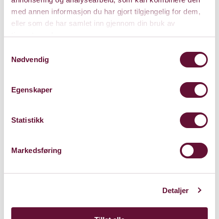
med annen informasjon du har gjort tilgjengelig for dem,
eller som de har samlet inn gjennom din bruk av
Pris: 0 - 185
tjenestene deres.
Samtykkevalg
Nødvendig
Varighet: 45 min
Egenskaper
Lørdag 7. desember 2024
Statistikk
Kl. 14:00
Forestillingen er spilt
Markedsføring
Detaljer