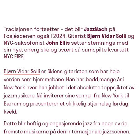
Tradisjonen fortsetter – det blir
JazzNach
på
Foajéscenen også I 2024. Gitarist
Bjørn Vidar Solli
og
NYC-saksofonist
John Ellis
setter stemninga med
sin nye, energiske og svært så samspilte kvartett
NYC FIRE.
Bjørn Vidar Solli
er Skiens-gitaristen som har hele
verden som hjemmebane. Han har bodd mange år i
New York hvor han jobbet i det absolutte toppsjiktet av
jazzmusikere. Nå inviterer sine venner fra New York til
Bærum og presenterer et skikkelig stjernelag lørdag
kveld.
Dette blir heftig og engasjerende jazz fra noen av de
fremste musikerne på den internasjonale jazzscenen.