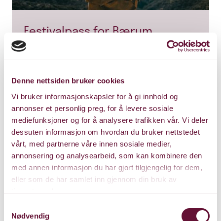
Festivalpass for Bærum
Jazzfestival 2024
Dagspass gir deg mest for penga!
Denne nettsiden bruker cookies
Du kjøper dagspass per dag — fredag og/eller
lørdag. Og husk at du må hente ut billett ut
Vi bruker informasjonskapsler for å gi innhold og
annonser et personlig preg, for å levere sosiale
for hver konsert.
mediefunksjoner og for å analysere trafikken vår. Vi deler
Velkommen til jazzfest!
dessuten informasjon om hvordan du bruker nettstedet
vårt, med partnerne våre innen sosiale medier,
Kjøp Festivalpass HER
annonsering og analysearbeid, som kan kombinere den
med annen informasjon du har gjort tilgjengelig for dem,
eller som de har samlet inn gjennom din bruk av
tjenestene deres.
Samtykkevalg
Nødvendig