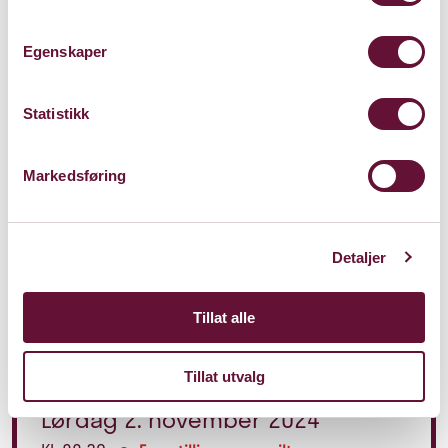
Konsertinformasjon
Egenskaper
Besetning
Statistikk
Markedsføring
Pris: 0 - 300
Detaljer
Varighet: 1 t, 15 min
Tillat alle
u/pause
Tillat utvalg
Lørdag 2. november 2024