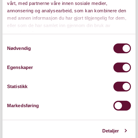
vårt, med partnerne våre innen sosiale medier,
annonsering og analysearbeid, som kan kombinere den
med annen informasjon du har gjort tilgjengelig for dem,
eller som de har samlet inn gjennom din bruk av
Pris: 0 - 595
tjenestene deres.
Samtykkevalg
Nødvendig
Varighet: 1 t, 25 min
u/pause
Egenskaper
Statistikk
Mandag 2. desember 2024
Kl. 19:00
Forestillingen er spilt
Markedsføring
Detaljer