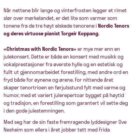
Når nettene blir lange og vinterfrosten legger et rimet
slør over mørkelandet, er det lite som varmer som
tonene fra de tre høyt elskede tenorene i
Nordic Tenors
og deres virtuose pianist Torgeir Koppang.
«Christmas with Nordic Tenors»
er mye mer enn en
julekonsert. Dette er både en konsert med musikk og
vokalprestasjoner fra øverste hylle og en estetisk og
fullt ut gjennomarbeidet forestilling, med andre ord en
fryd både for øynene og ørene. For nittende året
skaper tenortrioen en førjulsstund fylt med varme og
humor, med et variert julerepertoar bygget på høytid
og tradisjon, en forestilling som garantert vil sette deg
i den gode julestemningen.
Med seg har de sin faste fremragende lyddesigner Ove
Nesheim som ellers i året jobber tett med Frida