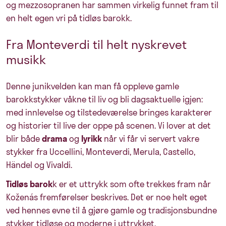
og mezzosopranen har sammen virkelig funnet fram til
en helt egen vri på tidløs barokk.
Fra Monteverdi til helt nyskrevet
musikk
Denne junikvelden kan man få oppleve gamle
barokkstykker våkne til liv og bli dagsaktuelle igjen:
med innlevelse og tilstedeværelse bringes karakterer
og historier til live der oppe på scenen. Vi lover at det
blir både
drama
og
lyrikk
når vi får vi servert vakre
stykker fra Uccellini, Monteverdi, Merula, Castello,
Händel og Vivaldi.
Tidløs barok
k er et uttrykk som ofte trekkes fram når
Koženás fremførelser beskrives. Det er noe helt eget
ved hennes evne til å gjøre gamle og tradisjonsbundne
stykker tidløse og moderne i uttrykket.