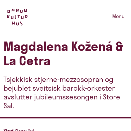
Menu
Magdalena Kožená &
La Cetra
Tsjekkisk stjerne-mezzosopran og
bejublet sveitsisk barokk-orkester
avslutter jubileumssesongen i Store
Sal.
Sted
Store Sal