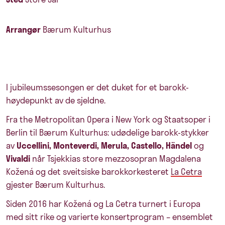
Arrangør
Bærum Kulturhus
I jubileumssesongen er det duket for et barokk-
høydepunkt av de sjeldne.
Fra the Metropolitan Opera i New York og Staatsoper i
Berlin til Bærum Kulturhus: udødelige barokk-stykker
av
Uccellini, Monteverdi, Merula, Castello, Händel
og
Vivaldi
når Tsjekkias store mezzosopran
Magdalena
Kožená
og det sveitsiske barokkorkesteret
La Cetra
gjester Bærum Kulturhus.
Siden 2016 har Kožená og La Cetra turnert i Europa
med sitt rike og varierte konsertprogram – ensemblet