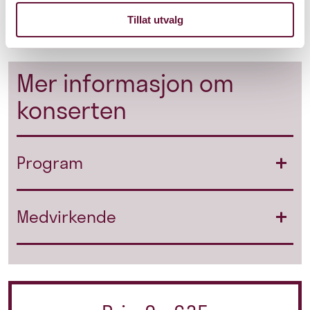
i
Store norske leksikon
. Hun har også undervist i
Tillat utvalg
musikkhistorie ved
Norges musikkhøgskole
.
Mer informasjon om
konserten
Program
Medvirkende