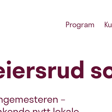
Program
Ku
eiersrud s
engemesteren –
nkende nytt lokale