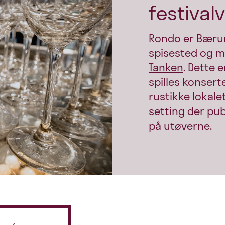
festival
Rondo er Bæru
spisested og m
Tanken
. Dette 
spilles konsert
rustikke lokale
setting der pu
på utøverne.