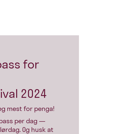
pass for
ival 2024
eg mest for penga!
pass per dag —
 lørdag. Og husk at