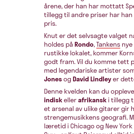
årene, der han har mottatt Sp
tillegg til andre priser har 
pris.
Knut er det selvsagte valget n
holdes på
Rondo
,
Tankens
nye 
rustikke lokalet, kommer Kor
godt fram. Vil du komme tett p
med legendariske artister so
Jones
og
David Lindley
er dett
Denne kvelden kan du oppleve 
indisk
eller
afrikansk
i tillegg 
et arsenal av ulike gitarer gir 
strengemusikkens geografi. Me
læretid i Chicago og New Yor