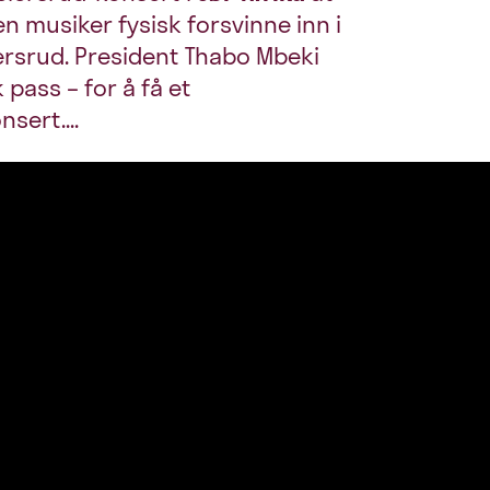
en musiker fysisk forsvinne inn i
iersrud. President Thabo Mbeki
 pass – for å få et
sert....