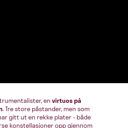
strumentalister, en
virtuos på
n
. Tre store påstander, men som
har gitt ut en rekke plater - både
rse konstellasjoner opp gjennom