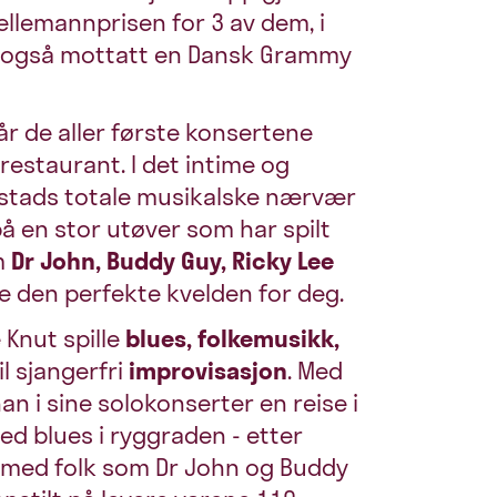
ellemannprisen for 3 av dem, i
han også mottatt en Dansk Grammy
år de aller første konsertene
restaurant. I det intime og
nstads totale musikalske nærvær
å en stor utøver som har spilt
m
Dr John, Buddy Guy, Ricky Lee
e den perfekte kvelden for deg.
Knut spille
blues, folkemusikk,
til sjangerfri
improvisasjon
. Med
han i sine solokonserter en reise i
d blues i ryggraden - etter
k med folk som Dr John og Buddy