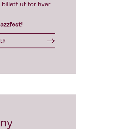
billett ut for hver
azzfest!
HER
 ny