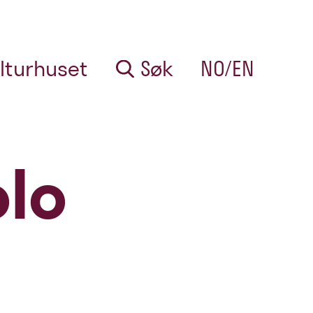
lturhuset
Søk
NO/EN
olo