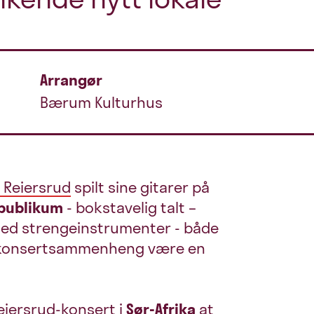
Arrangør
Bærum Kulturhus
 Reiersrud
spilt sine gitarer på
 publikum
- bokstavelig talt –
ed strengeinstrumenter - både
 i konsertsammenheng være en
eiersrud-konsert i
Sør-Afrika
at