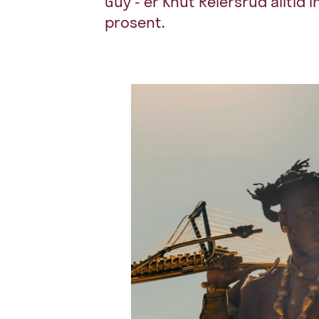
Guy - er Knut Reiersrud alltid 
prosent.