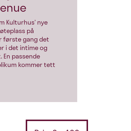
venue
m Kulturhus’ nye
øteplass på
er første gang det
er i det intime og
t. En passende
blikum kommer tett