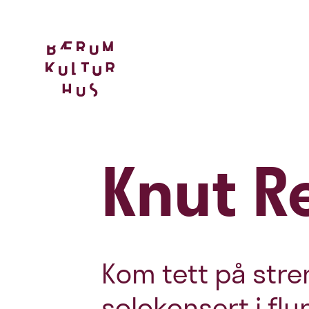
Knut R
Kom tett på str
solokonsert i flu