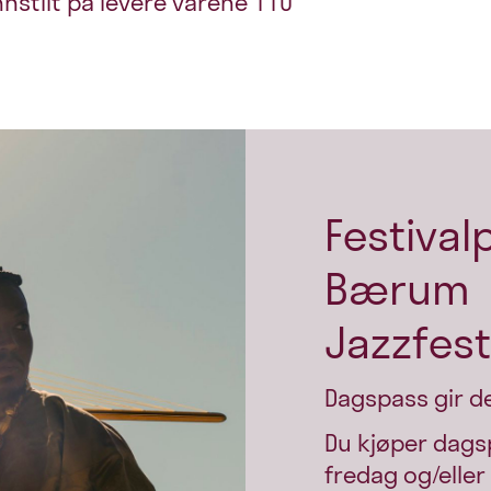
innstilt på levere varene 110
Festival
Bærum
Jazzfest
Dagspass gir d
Du kjøper dags
fredag og/eller