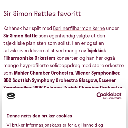
Sir Simon Rattles favoritt
Kahánek har spilt med
Berlinerfilharmonikerne
under
Sir Simon Rattle
som egenhendig valgte ut den
tsjekkiske pianisten som solist. Han er også en
selvskreven klaversolist ved mange av
Tsjekkisk
Filharmoniske Orkesters
konserter, og han har også
mange høyprofilerte solistoppdrag med store orkestre
som
Mahler Chamber Orchestra, Wiener Symphoniker,
BBC Scottish Symphony Orchestra Glasgow, Essener
Symphoniker, WDR Cologne, Zurich Chamber Orchestra,
Prague SO, Czech Radio SO, Prague Philharmonia
og
Brno Philharmonic
.
En kikk på listen over dirigenter som Kahánek har
Denne nettsiden bruker cookies
arbeidet med, sier litt om av hvilket kaliber han er:
Vi bruker informasjonskapsler for å gi innhold og