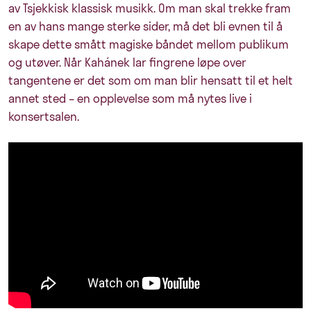
av Tsjekkisk klassisk musikk. Om man skal trekke fram
en av hans mange sterke sider, må det bli evnen til å
skape dette smått magiske båndet mellom publikum
og utøver. Når Kahánek lar fingrene løpe over
tangentene er det som om man blir hensatt til et helt
annet sted – en opplevelse som må nytes live i
konsertsalen.