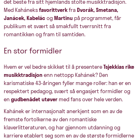
det beste fra sitt hjemlands stolte musikktradisjon.
Med Kaháneks
favorittverk
fra
Dvorák, Smetana,
Janácek, Kabelác
og
Martinu
på programmet, får
publikum et svært så smakfullt tverrsnitt fra
romantikken og fram til samtiden.
En stor formidler
Hvem er vel bedre skikket til å presentere
Tsjekkias rike
musikktradisjon
enn nettopp Kahánek? Den
karismatiske 43-åringen fyller mange roller: han er en
respektert pedagog, svært så engasjert formidler og
en
gudbenådet utøver
med fans over hele verden.
Kahánek er internasjonalt anerkjent som en av de
fremste fortolkerne av den romantiske
klaverlitteraturen, og har gjennom utdanning og
karriere etablert seg som en av de største formidlerne