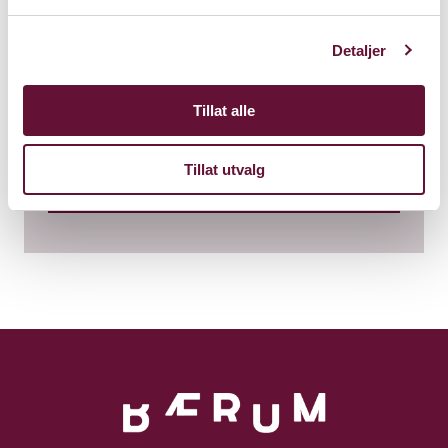
Foajéscenen
Detaljer
Bærum Kulturhus
Tillat alle
Claude Monets allé 27
1338 Sandvika
Tillat utvalg
Kart