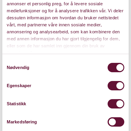
Fredag 2. juni 2023
annonser et personlig preg, for å levere sosiale
Kl. 19:00
Forestillingen er spilt
mediefunksjoner og for å analysere trafikken vår. Vi deler
dessuten informasjon om hvordan du bruker nettstedet
vårt, med partnerne våre innen sosiale medier,
annonsering og analysearbeid, som kan kombinere den
med annen informasjon du har gjort tilgjengelig for dem,
eller som de har samlet inn gjennom din bruk av
tjenestene deres.
Samtykkevalg
Nødvendig
Egenskaper
Statistikk
Markedsføring