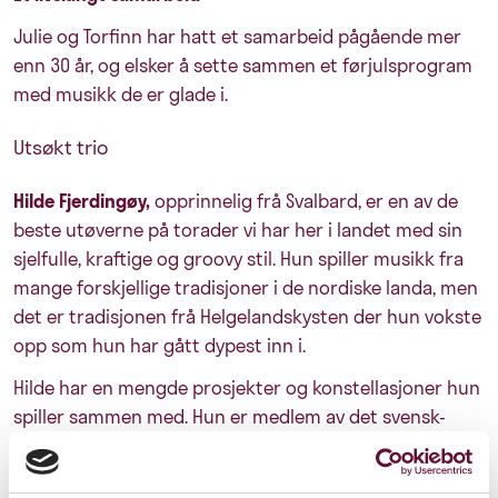
Julie og Torfinn har hatt et samarbeid pågående mer
enn 30 år, og elsker å sette sammen et førjulsprogram
med musikk de er glade i.
Utsøkt trio
Hilde Fjerdingøy,
opprinnelig frå Svalbard, er en av de
beste utøverne på torader vi har her i landet med sin
sjelfulle, kraftige og groovy stil. Hun spiller musikk fra
mange forskjellige tradisjoner i de nordiske landa, men
det er tradisjonen frå Helgelandskysten der hun vokste
opp som hun har gått dypest inn i.
Hilde har en mengde prosjekter og konstellasjoner hun
spiller sammen med. Hun er medlem av det svensk-
norske bandet Rim, Hildur dansekompani, Duo
Fjerdingøy & Andersson og ikke minst er hun primus