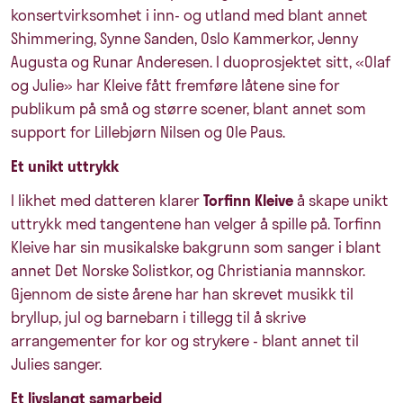
konsertvirksomhet i inn- og utland med blant annet
Shimmering, Synne Sanden, Oslo Kammerkor, Jenny
Augusta og Runar Anderesen. I duoprosjektet sitt, «Olaf
og Julie» har Kleive fått fremføre låtene sine for
publikum på små og større scener, blant annet som
support for Lillebjørn Nilsen og Ole Paus.
Et unikt uttrykk
I likhet med datteren klarer
Torfinn Kleive
å skape unikt
uttrykk med tangentene han velger å spille på. Torfinn
Kleive har sin musikalske bakgrunn som sanger i blant
annet Det Norske Solistkor, og Christiania mannskor.
Gjennom de siste årene har han skrevet musikk til
bryllup, jul og barnebarn i tillegg til å skrive
arrangementer for kor og strykere - blant annet til
Julies sanger.
Et livslangt samarbeid