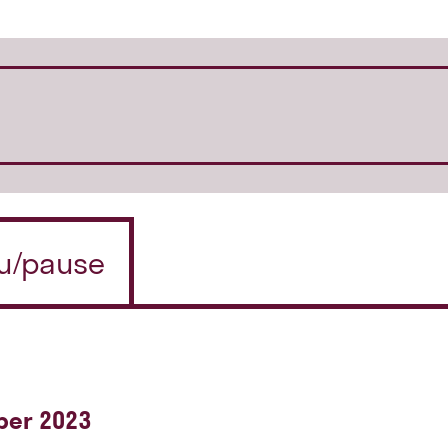
 u/pause
ber 2023