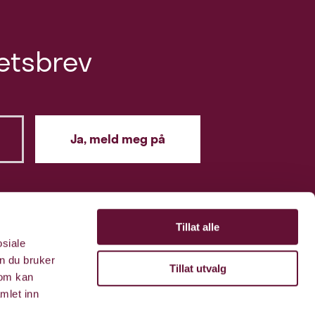
etsbrev
Tillat alle
osiale
n du bruker
Tillat utvalg
som kan
mlet inn