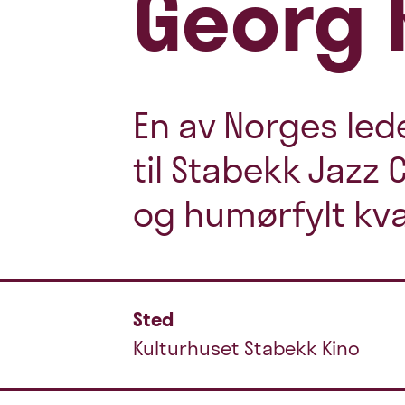
Georg 
En av Norges led
til Stabekk Jazz
og humørfylt kva
Sted
Kulturhuset Stabekk Kino