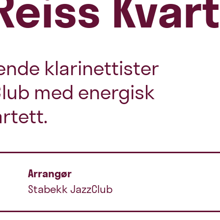
Reiss Kvart
ende klarinettister
 Club med energisk
rtett.
Arrangør
Stabekk JazzClub