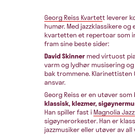
Georg Reiss Kvartet
t leverer 
humør. Med jazzklassikere og 
kvartetten et repertoar som in
fram sine beste sider:
David Skinner
med virtuost pia
varm og lydhør musisering o
bak trommene. Klarinettisten G
ansvar.
Georg Reiss er en utøver som
klassisk, klezmer, sigøynermu
Han spiller fast i
Magnolia Jaz
sigøynerorkester
. Han er klas
jazzmusiker eller utøver av al