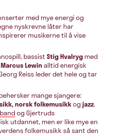
konserter med mye energi og
egne nyskrevne låter har
spirerer musikerne til å vise
nospill, bassist
Stig Hvalryg
med
g
Marcus Lewin
alltid energisk
eorg Reiss leder det hele og tar
 behersker mange sjangere:
sikk, norsk folkemusikk
og
jazz
.
zband
og
Gjertruds
sisk utdannet, men er like mye en
l verdens folkemusikk så sant den