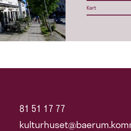
Kart
81 51 17 77
kulturhuset@baerum.kom