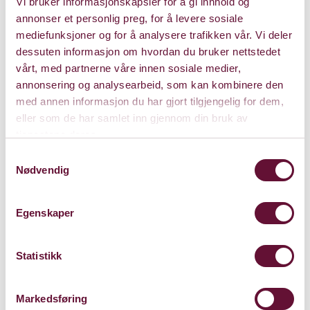
Vi bruker informasjonskapsler for å gi innhold og
annonser et personlig preg, for å levere sosiale
mediefunksjoner og for å analysere trafikken vår. Vi deler
Søndag 4. juni 2023
dessuten informasjon om hvordan du bruker nettstedet
Kl. 17:00
Forestillingen er spilt
vårt, med partnerne våre innen sosiale medier,
annonsering og analysearbeid, som kan kombinere den
med annen informasjon du har gjort tilgjengelig for dem,
eller som de har samlet inn gjennom din bruk av
tjenestene deres.
Samtykkevalg
Nødvendig
Egenskaper
Statistikk
Markedsføring