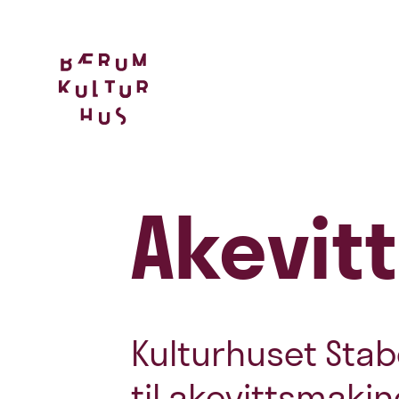
Akevit
Kulturhuset Stab
til akevittsmakin