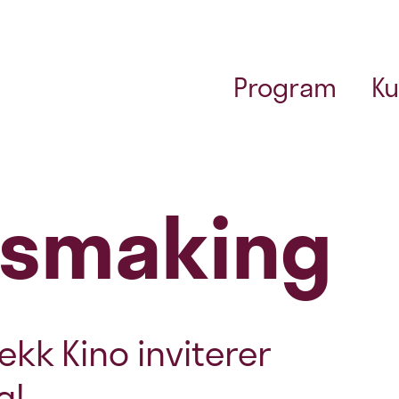
Program
Ku
tsmaking
ekk Kino inviterer
g!