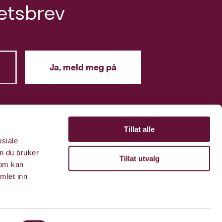
etsbrev
Tillat alle
osiale
n du bruker
Tillat utvalg
som kan
mlet inn