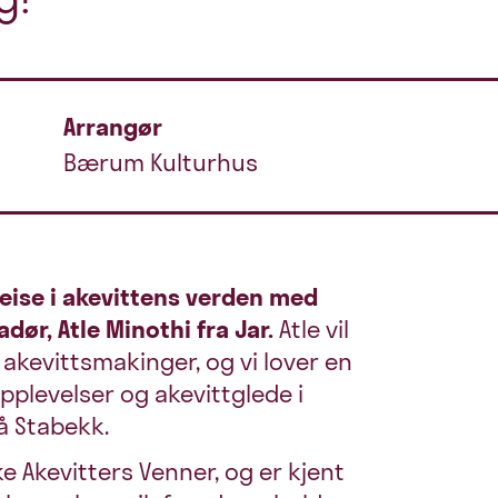
Arrangør
Bærum Kulturhus
reise i akevittens verden med
ør, Atle Minothi fra Jar.
Atle vil
akevittsmakinger, og vi lover en
plevelser og akevittglede i
på Stabekk.
e Akevitters Venner, og er kjent