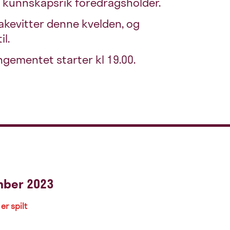
 kunnskapsrik foredragsholder.
m akevitter denne kvelden, og
l.
ngementet starter kl 19.00.
mber 2023
er spilt