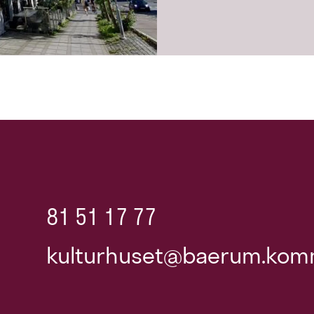
81 51 17 77
kulturhuset@baerum.kom