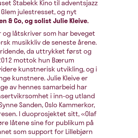
uset Stabekk Kino til adventsjazz
Glem julestresset, og nyt
 & Co, og solist Julie Kleive.
 og låtskriver som har beveget
rsk musikkliv de seneste årene.
ridende, da uttrykket først og
 I 2012 mottok hun Bærum
dere kunstnerisk utvikling, og i
ge kunstnere. Julie Kleive er
mange av hennes samarbeid har
onsertvikrsomhet i inn-og utland
Synne Sanden, Oslo Kammerkor,
sen. I duoprosjektet sitt, «Olaf
føre låtene sine for publikum på
net som support for Lillebjørn