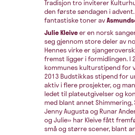
Tradisjon tro inviterer Kulturh
den første søndagen i advent. 
fantastiske toner av
Asmundsen
Julie Kleive
er en norsk sanger
seg gjennom store deler av no
Hennes virke er sjangeroversk
fremst ligger i formidlingen.
kommunes kulturstipend for vi
2013 Budstikkas stipend for un
aktiv i flere prosjekter, og 
ledet til plateutgivelser og k
med blant annet Shimmering, 
Jenny Augusta og Runar Andere
og Julie» har Kleive fått frem
små og større scener, blant an