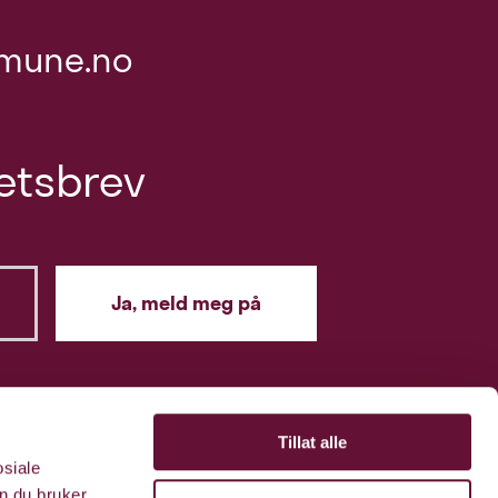
mune.no
etsbrev
Tillat alle
osiale
n du bruker