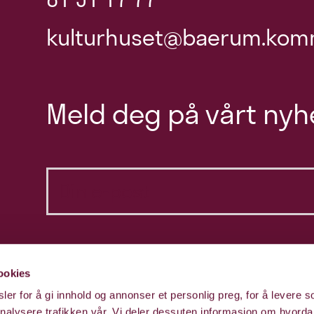
kulturhuset@baerum.kom
Meld deg på vårt nyh
ookies
er for å gi innhold og annonser et personlig preg, for å levere s
nalysere trafikken vår. Vi deler dessuten informasjon om hvorda