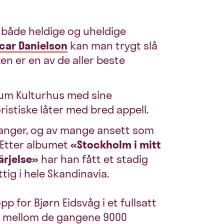
både heldige og uheldige
car Danielson
kan man trygt slå
n er en av de aller beste
rum Kulturhus med sine
istiske låter med bred appell.
janger, og av mange ansett som
. Etter albumet
«Stockholm i mitt
ärjelse»
har han fått et stadig
ttig i hele Skandinavia.
 for Bjørn Eidsvåg i et fullsatt
gt mellom de gangene 9000