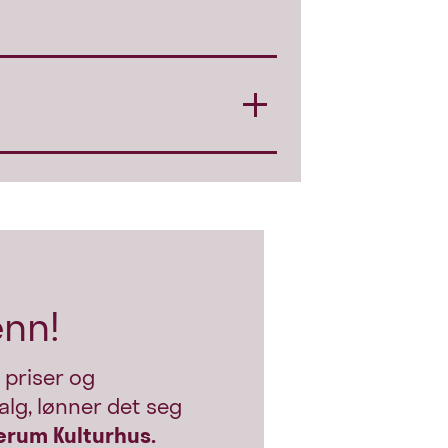
enn!
 priser og
alg, lønner det seg
ærum Kulturhus.