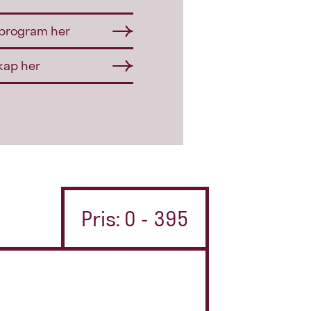
sprogram her
kap her
Pris: 0 - 395