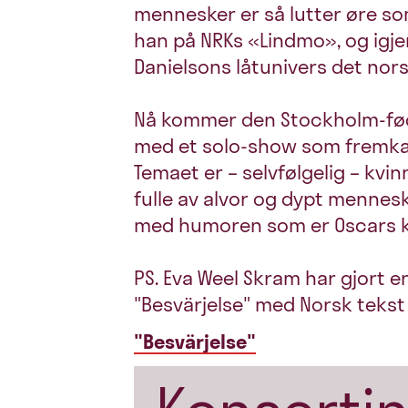
mennesker er så lutter øre so
han på NRKs «Lindmo», og igje
Danielsons låtunivers det nors
Nå kommer den Stockholm-født
med et solo-show som fremkall
Temaet er – selvfølgelig – kvin
fulle av alvor og dypt mennes
med humoren som er Oscars k
PS. Eva Weel Skram har gjort e
"Besvärjelse" med Norsk tekst ,
"Besvärjelse"