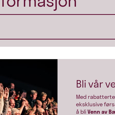
nformasjon
Bli vår v
Med rabatterte
eksklusive førs
å bli
Venn av B