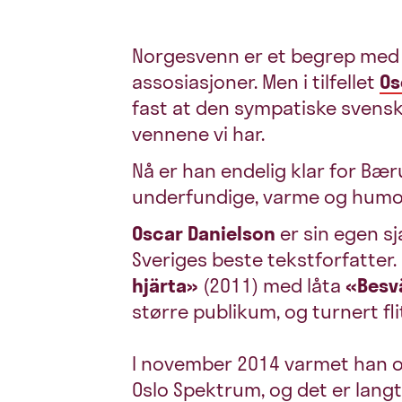
Norgesvenn er et begrep med 
assosiasjoner. Men i tilfellet
Os
fast at den sympatiske svenske
vennene vi har.
Nå er han endelig klar for Bæ
underfundige, varme og humor
Oscar Danielson
er sin egen s
Sveriges beste tekstforfatter
hjärta»
(2011) med låta
«Besv
større publikum, og turnert fli
I november 2014 varmet han opp
Oslo Spektrum, og det er lan