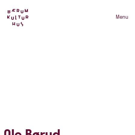
Menu
Ole Børud