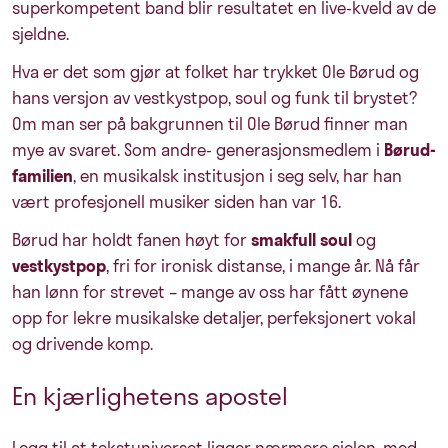
superkompetent band blir resultatet en live-kveld av de
sjeldne.
Hva er det som gjør at folket har trykket Ole Børud og
hans versjon av vestkystpop, soul og funk til brystet?
Om man ser på bakgrunnen til Ole Børud finner man
mye av svaret. Som andre- generasjonsmedlem i
Børud-
familien
, en musikalsk institusjon i seg selv, har han
vært profesjonell musiker siden han var 16.
Børud har holdt fanen høyt for
smakfull soul
og
vestkystpop
, fri for ironisk distanse, i mange år. Nå får
han lønn for strevet – mange av oss har fått øynene
opp for lekre musikalske detaljer, perfeksjonert vokal
og drivende komp.
En kjærlighetens apostel
Legg til at tekstuniverset ligger nærmere sjelen, med