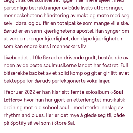
personlige betraktninger av både livets utfordringer,
menneskehetens håndtering av makt og møte med seg
selv i døra, og du får en totalpakke som mange vil elske.
Børud er en sann kjærlighetens apostel. Han synger om
at verden trenger kjærlighet, den dype kjærligheten
som kan endre kurs i menneskers liv.
Livebandet til Ole Børud er drivende godt, bestående av
noen av de beste soulmusikerne landet har fostret. Full
blåserekke backet av et solid komp og gitar gir litt av et
bakteppe for Børuds perfeksjonerte vokallinjer.
I februar 2022 er han klar sitt femte soloalbum
«Soul
Letters»
hvor han har gjort en etterlengtet musikalsk
dreining mot old school soul – med sterke innslag av
rhythm and blues. Her er det mye å glede seg til, både
på Spotify så vel som i Store Sal.