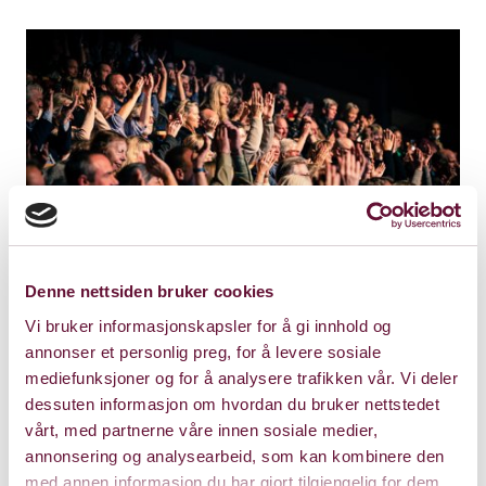
Denne nettsiden bruker cookies
Bli vår venn!
Vi bruker informasjonskapsler for å gi innhold og
annonser et personlig preg, for å levere sosiale
Med rabatterte priser og eksklusive førsalg,
mediefunksjoner og for å analysere trafikken vår. Vi deler
lønner det seg å bli
Venn av Bærum
dessuten informasjon om hvordan du bruker nettstedet
Kulturhus.
vårt, med partnerne våre innen sosiale medier,
annonsering og analysearbeid, som kan kombinere den
Alt om vårt fordelsprogram her
med annen informasjon du har gjort tilgjengelig for dem,