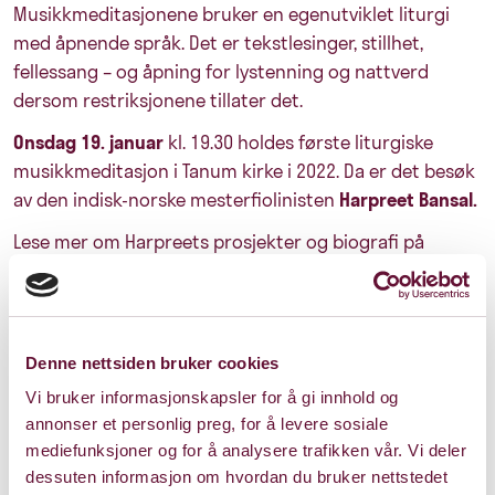
Musikkmeditasjonene bruker en egenutviklet liturgi
med åpnende språk. Det er tekstlesinger, stillhet,
fellessang – og åpning for lystenning og nattverd
dersom restriksjonene tillater det.
Onsdag 19. januar
kl. 19.30 holdes første liturgiske
musikkmeditasjon i Tanum kirke i 2022. Da er det besøk
av den indisk-norske mesterfiolinisten
Harpreet Bansal.
Lese mer om Harpreets prosjekter og biografi på
www.bansalmusic.com.
Det er påmelding til denne musikkmeditasjonen i
tilfelle restriksjonene fremdeles tillater bare 50
Denne nettsiden bruker cookies
mennesker i salen. Send epost til
tg475@kirken.no
for å
melde deg på og ha garantert plass.
Vi bruker informasjonskapsler for å gi innhold og
annonser et personlig preg, for å levere sosiale
mediefunksjoner og for å analysere trafikken vår. Vi deler
dessuten informasjon om hvordan du bruker nettstedet
Les mer om Musikkmeditasjonene i Tanum kirke