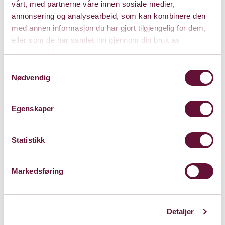
vårt, med partnerne våre innen sosiale medier,
annonsering og analysearbeid, som kan kombinere den
Gratis inngang. Kollekt.
med annen informasjon du har gjort tilgjengelig for dem,
eller som de har samlet inn gjennom din bruk av
tjenestene deres.
Gratis
Samtykkevalg
Nødvendig
Varighet:
Egenskaper
Statistikk
Onsdag 23. februar 2022
Kl. 19:30
Forestillingen er spilt
Markedsføring
Detaljer