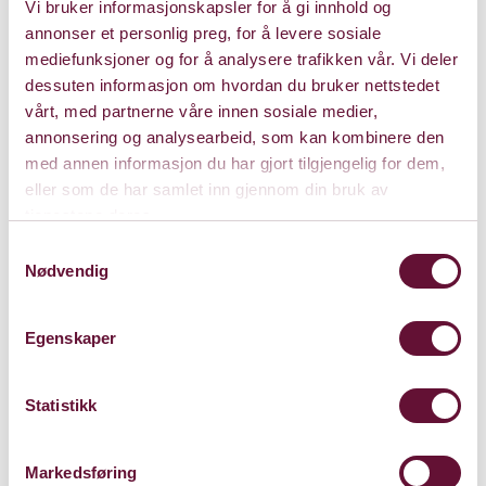
Vi bruker informasjonskapsler for å gi innhold og
annonser et personlig preg, for å levere sosiale
mediefunksjoner og for å analysere trafikken vår. Vi deler
dessuten informasjon om hvordan du bruker nettstedet
Om konserten
vårt, med partnerne våre innen sosiale medier,
annonsering og analysearbeid, som kan kombinere den
med annen informasjon du har gjort tilgjengelig for dem,
Om Bregović
eller som de har samlet inn gjennom din bruk av
tjenestene deres.
Samtykkevalg
Les mer
Nødvendig
Egenskaper
Statistikk
Markedsføring