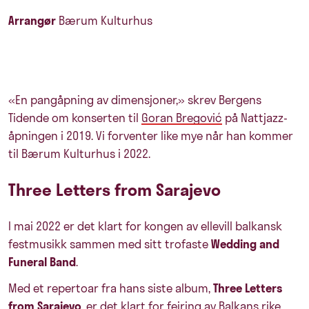
Arrangør
Bærum Kulturhus
«En pangåpning av dimensjoner,» skrev Bergens
Tidende om konserten til
Goran Bregović
på Nattjazz-
åpningen i 2019. Vi forventer like mye når han kommer
til Bærum Kulturhus i 2022.
Three Letters from Sarajevo
I mai 2022 er det klart for kongen av ellevill balkansk
festmusikk sammen med sitt trofaste
Wedding and
Funeral Band
.
Med et repertoar fra hans siste album,
Three Letters
from Sarajevo
, er det klart for feiring av Balkans rike