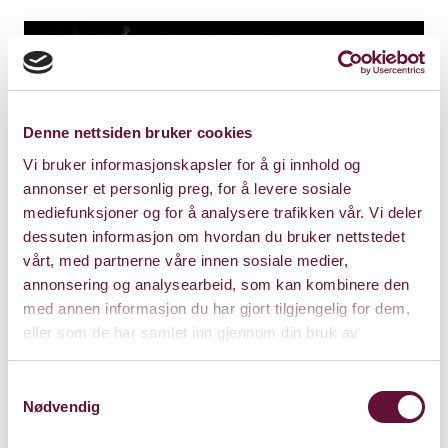
Denne nettsiden bruker cookies
Vi bruker informasjonskapsler for å gi innhold og
annonser et personlig preg, for å levere sosiale
mediefunksjoner og for å analysere trafikken vår. Vi deler
dessuten informasjon om hvordan du bruker nettstedet
vårt, med partnerne våre innen sosiale medier,
Bli vår venn!
annonsering og analysearbeid, som kan kombinere den
med annen informasjon du har gjort tilgjengelig for dem,
Med rabatterte priser og eksklusive førsalg,
eller som de har samlet inn gjennom din bruk av
lønner det seg å bli
Venn av Bærum
tjenestene deres.
Kulturhus.
Samtykkevalg
Nødvendig
Alt om vårt fordelsprogram her