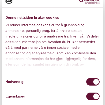
Pris: 0 - 330
Denne nettsiden bruker cookies
Vi bruker informasjonskapsler for å gi innhold og
annonser et personlig preg, for å levere sosiale
Varighet: 2 timer.
mediefunksjoner og for å analysere trafikken vår. Vi deler
dessuten informasjon om hvordan du bruker nettstedet
vårt, med partnerne våre innen sosiale medier,
annonsering og analysearbeid, som kan kombinere den
Lørdag 11. juni 2022
med annen informasjon du har gjort tilgjengelig for dem,
Kl. 17:00
Forestillingen er spilt
eller som de har samlet inn gjennom din bruk av
tjenestene deres.
Samtykkevalg
Nødvendig
Egenskaper