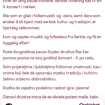
Etter en lang pause inviterer Serbisk Forening Ras til sin
4. konsert i rekken.
Alle som er glad i folkemusikk og -dans, samt dere som
ønsker å bli kjent med serbisk kultur og tradisjon, er
hjertelig velkommen.
Kom og opplev musikk og folkedans fra Serbia, og få en
hyggelig aften!
Posle dvogodišnje pauze Srpsko društvo Ras Vas
ponovo poziva na svoj godišnji koncert - 4. po redu.
Svim prijateljima i ljubiteljima folklorne umetnosti, kao i
onima koji žele da upoznaju srpsku tradiciju i kulturu
želimo srdacnu dobrodošlicu.
Dodite da zajedno podelimo radost igre i pesme!
Clanovi drustva mora da se obrate putem maila kako
bi ostvarili popust. Mail:
srpskodrustvo.ras@gmail.com
.