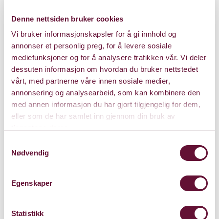
Pris: 0 - 485
Denne nettsiden bruker cookies
Vi bruker informasjonskapsler for å gi innhold og
Varighet: 80 min u/pause
annonser et personlig preg, for å levere sosiale
mediefunksjoner og for å analysere trafikken vår. Vi deler
dessuten informasjon om hvordan du bruker nettstedet
Tirsdag 18. oktober 2022
vårt, med partnerne våre innen sosiale medier,
annonsering og analysearbeid, som kan kombinere den
Kl. 19:00
Forestillingen er spilt
med annen informasjon du har gjort tilgjengelig for dem,
eller som de har samlet inn gjennom din bruk av
tjenestene deres.
Samtykkevalg
Nødvendig
Egenskaper
Statistikk