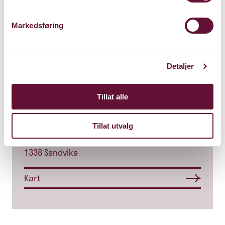
Markedsføring
Detaljer
Tillat alle
Store Sal
Bærum Kulturhus
Tillat utvalg
Claude Monets allé 27
1338 Sandvika
Kart