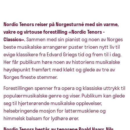
Nordic Tenors reiser på Norgesturné med sin varme,
vakre og virtouse forestilling «Nordic Tenors -
Classics».
Sammen med sin pianist og noen av Norges
beste musikalske arrangører puster trioen nytt liv til
evige klassikere fra Edvard Griegs tid og frem til i dag.
Her får publikum høre noen av historiens musikalske
høydepunkt fremført med kløkt og glede av tre av
Norges fineste stemmer.
Forestillingen spenner fra opera og klassiske uttrykk til
populærmusikalske genre og viser. Publikum kan glede
seg til hjerterørende musikalske opplevelser,
helsebringende mosjon for lattermusklene og
himmelsk balsam for lydhøre ører.
Nordic Tenors består av tenorene Roald Haarr, Nils