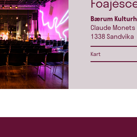
Foajésc
Bærum Kultur
Claude Monets 
1338 Sandvika
Kart