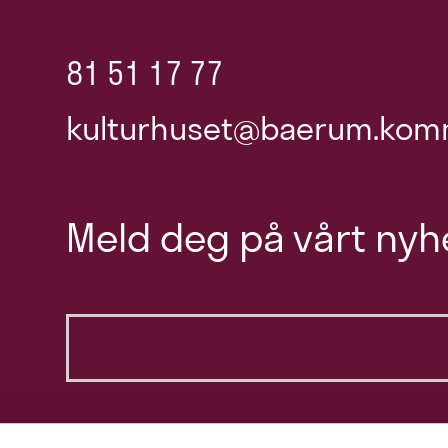
81 51 17 77
kulturhuset@baerum.kom
Meld deg på vårt nyh