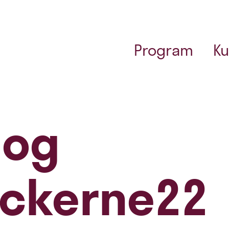
Program
Ku
 og
ockerne22