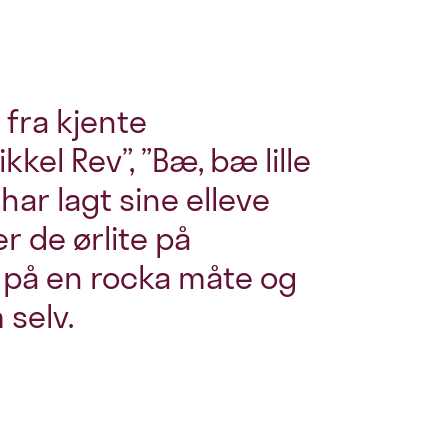
fra kjente
el Rev”, ”Bæ, bæ lille
har lagt sine elleve
er de ørlite på
 på en rocka måte og
 selv.