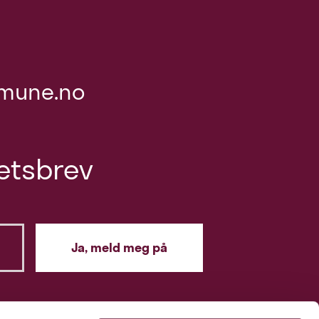
mune.no
etsbrev