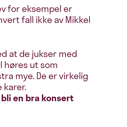
Rev for eksempel er
 i hvert fall ikke av Mikkel
ed at de jukser med
l høres ut som
ra mye. De er virkelig
 karer.
bli en bra konsert