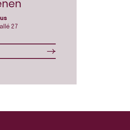
enen
hus
allé 27