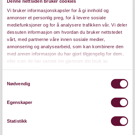
Denne nettsiden bruker cookies
Varighet: 2 t, m/pause
Vi bruker informasjonskapsler for å gi innhold og
annonser et personlig preg, for å levere sosiale
mediefunksjoner og for å analysere trafikken vår. Vi deler
Torsdag 2. desember 2021
dessuten informasjon om hvordan du bruker nettstedet
Kl. 18:00
Forestillingen er spilt
vårt, med partnerne våre innen sosiale medier,
annonsering og analysearbeid, som kan kombinere den
med annen informasjon du har gjort tilgjengelig for dem,
eller som de har samlet inn gjennom din bruk av
tjenestene deres.
Samtykkevalg
Nødvendig
Egenskaper
Statistikk