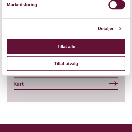
Markedsføring
Detaljer
Store Sal
Tillat alle
Bærum Kulturhus
Claude Monets allé 27
Tillat utvalg
1338 Sandvika
Kart